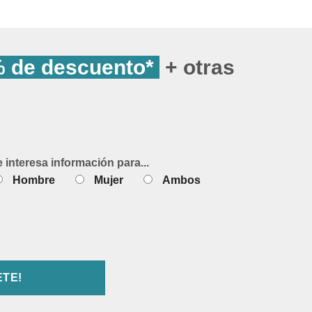
 de descuento*
+ otras
e interesa información para...
Hombre
Mujer
Ambos