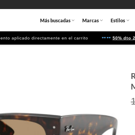
Más buscadas
Marcas
Estilos
 aplicado directamente en el carrito
50% dto 2ª u
R
Gafas
de sol
que
quiero