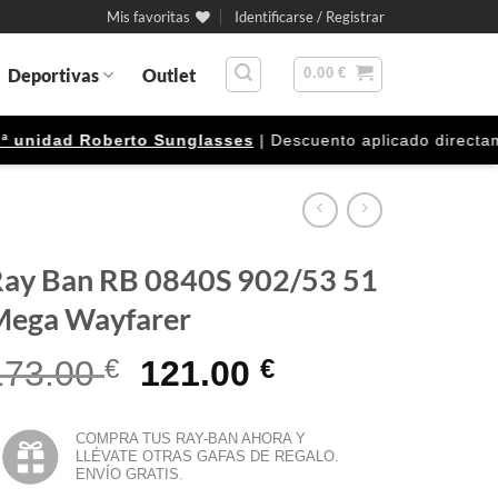
Mis favoritas
Identificarse / Registrar
Deportivas
Outlet
0.00
€
nidad Roberto Sunglasses
| Descuento aplicado directamente
ay Ban RB 0840S 902/53 51
Mega Wayfarer
El
El
173.00
€
121.00
€
precio
precio
original
actual
COMPRA TUS RAY-BAN AHORA Y
LLÉVATE OTRAS GAFAS DE REGALO.
era:
es:
ENVÍO GRATIS.