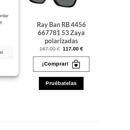
ordar
 y
3
Ray Ban RB 4456
667781 53 Zaya
polarizadas
El
precio
El
El
167.00
€
117.00
€
actual
as
precio
precio
es:
original
actual
.
121.00 €.
era:
es:
¡Comprar!
167.00 €.
117.00 €.
Pruébatelas