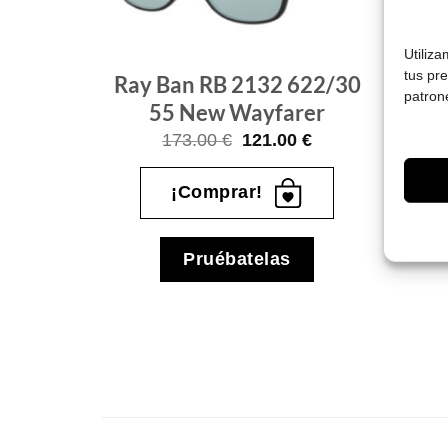
Utiliz
tus pr
 875 55
Ray Ban RB 2132 622/30
patron
er
55 New Wayfarer
El
El
El
00
€
173.00
€
121.00
€
o
precio
precio
precio
al
actual
original
actual
es:
era:
es:
¡Comprar!
0 €.
106.00 €.
173.00 €.
121.00 €.
s
Pruébatelas