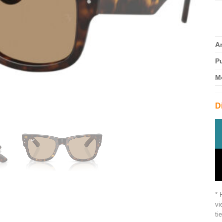
A
P
M
D
* 
vi
ti