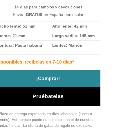
173.00 €.
121.00 €.
14 días para
cambios y devoluciones
Envío
¡GRATIS!
en España peninsular
ncho lente: 51 mm
Alto lente: 42 mm
uente: 21 mm
Largo varilla: 145 mm
ontura: Pasta habana
Lentes:
Marrón
isponibles, recíbelas en 7-10 días*
¡Comprar!
Pruébatelas
Plazo de entrega expresado en días laborables (lunes a
ernes). Este precio puede no coincidir con el de nuestras
endas físicas. La oferta de gafas de regalo es exclusiva