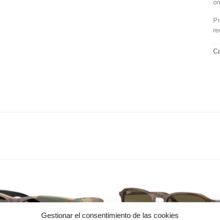
on
Pr
re
Ca
Gafas
de sol
que
Gestionar el consentimiento de las cookies
quiero