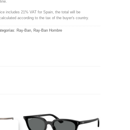
line.
ice includes 21% VAT for Spain, the total will be
calculated according to the tax of the buyer's country.
tegorías:
Ray-Ban
,
Ray-Ban Hombre
Gafas
Gafas
de sol
de sol
que
que
quiero
quiero