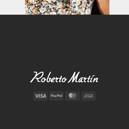
Visa
PayPal
MasterCard
Cash
On
Delivery