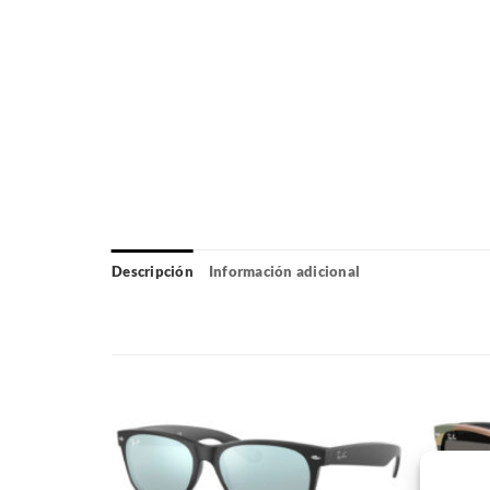
Descripción
Información adicional
Gafas
Gafas
de sol
de sol
que
que
quiero
quiero