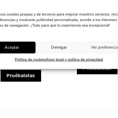
amos cookies propias y de terceros para mejorar nuestros servicios, rec
eferencias y mostrarte publicidad personalizada, acorde a tus intereses
Ray Ban RB 2132
Ray Ban RB 220
es de navegación. ¡Todo para que tu experiencia sea excepcional!
6822B1 55 New
13920A 55
Wayfarer
El
173.00
€
121.00
€
precio
El
El
152.00
€
106.00
€
original
Aceptar
Denegar
Ver preferenci
precio
precio
era:
¡Comprar!
original
actual
173.00 €
era:
es:
¡Comprar!
Política de cookies
Aviso legal y política de privacidad
152.00 €.
106.00 €.
Pruébatelas
Pruébatelas