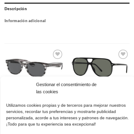
Descripción
Información adicional
Gafas
Gafas
de sol
de sol
que
que
quiero
quiero
Gestionar el consentimiento de
Ray Ban RB 2132
Ray Ban RB 2198
las cookies
6430B1 52 New
901/58 60 Bill
Wayfarer
polarizadas
Utilizamos cookies propias y de terceros para mejorar nuestros
El
El
El
El
152.00
€
106.00
€
213.00
€
149.00
€
servicios, recordar tus preferencias y mostrarte publicidad
cio
precio
precio
precio
prec
personalizada, acorde a tus intereses y patrones de navegación.
ual
original
actual
original
actua
¡Todo para que tu experiencia sea excepcional!
¡Comprar!
¡Comprar!
era:
es:
era:
es:
.00 €.
152.00 €.
106.00 €.
213.00 €.
149.