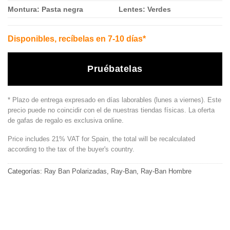
Montura: Pasta negra
Lentes: Verdes
Disponibles, recíbelas en 7-10 días*
Pruébatelas
* Plazo de entrega expresado en días laborables (lunes a viernes). Este
precio puede no coincidir con el de nuestras tiendas físicas. La oferta
de gafas de regalo es exclusiva online.
Price includes 21% VAT for Spain, the total will be recalculated
according to the tax of the buyer's country.
Categorías:
Ray Ban Polarizadas
,
Ray-Ban
,
Ray-Ban Hombre