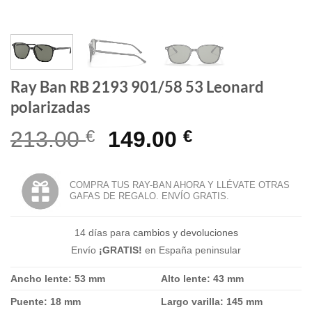
Ray Ban RB 2193 901/58 53 Leonard
polarizadas
El
El
213.00
€
149.00
€
precio
precio
original
actual
COMPRA TUS RAY-BAN AHORA Y LLÉVATE OTRAS
GAFAS DE REGALO. ENVÍO GRATIS.
era:
es:
213.00 €.
149.00 €.
14 días para
cambios y devoluciones
Envío
¡GRATIS!
en España peninsular
Ancho lente: 53 mm
Alto lente: 43 mm
Puente: 18 mm
Largo varilla: 145 mm