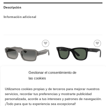
Descripción
Información adicional
Gafas
Gafas
de sol
de sol
que
que
quiero
quiero
Gestionar el consentimiento de
Ray Ban RB 4454
Ray Ban RBR 0502S
680571 56 Lukas
6677VR 53 Wayfarer
las cookies
reverse
El
El
173.00
€
121.00
€
precio
precio
El
El
182.00
€
127.00
€
Utilizamos cookies propias y de terceros para mejorar nuestros
original
actual
cio
precio
prec
servicios, recordar tus preferencias y mostrarte publicidad
¡Comprar!
era:
es:
ual
original
actua
personalizada, acorde a tus intereses y patrones de navegación.
173.00 €.
121.00 €.
¡Comprar!
era:
es:
¡Todo para que tu experiencia sea excepcional!
.00 €.
182.00 €.
127.