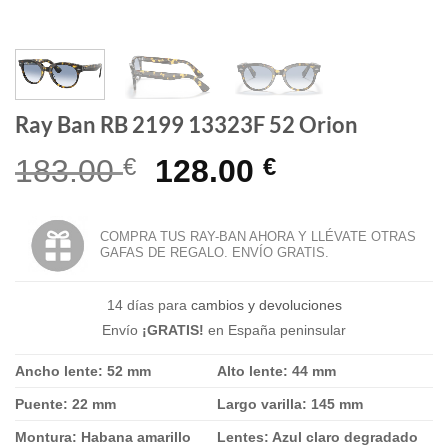
Ray Ban RB 2199 13323F 52 Orion
El
El
183.00
€
128.00
€
precio
precio
original
actual
COMPRA TUS RAY-BAN AHORA Y LLÉVATE OTRAS
GAFAS DE REGALO. ENVÍO GRATIS.
era:
es:
183.00 €.
128.00 €.
14 días para
cambios y devoluciones
Envío
¡GRATIS!
en España peninsular
Ancho lente: 52 mm
Alto lente: 44 mm
Puente: 22 mm
Largo varilla: 145 mm
Montura: Habana amarillo
Lentes: Azul claro degradado