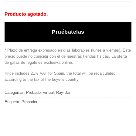
Producto agotado.
Pruébatelas
* Plazo de entrega expresado en días laborables (lunes a viernes). Este
precio puede no coincidir con el de nuestras tiendas físicas. La oferta
de gafas de regalo es exclusiva online.
Price includes 21% VAT for Spain, the total will be recalculated
according to the tax of the buyer's country.
Categorías:
Probador virtual
,
Ray-Ban
Etiqueta:
Probador