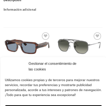
Descripción
Información adicional
Gafas
Gafas
de sol
de sol
que
que
quiero
quiero
Gestionar el consentimiento de
Ray Ban RB 4454
Ray Ban RB 3648M
las cookies
139856 56 Lukas
004/71 52 The
Marshal II
El
El
163.00
€
114.00
€
cio
precio
precio
Utilizamos cookies propias y de terceros para mejorar nuestros
El
El
182.00
€
127.00
€
ual
original
actual
servicios, recordar tus preferencias y mostrarte publicidad
precio
prec
¡Comprar!
era:
es:
original
actua
personalizada, acorde a tus intereses y patrones de navegación.
.00 €.
163.00 €.
114.00 €.
¡Comprar!
era:
es:
¡Todo para que tu experiencia sea excepcional!
182.00 €.
127.
Pruébatelas