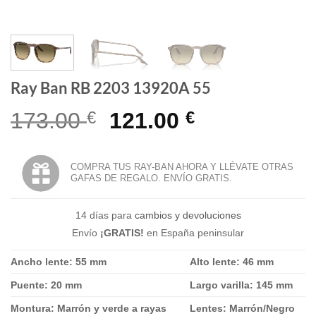
Ray Ban RB 2203 13920A 55
El
El
173.00
€
121.00
€
precio
precio
original
actual
COMPRA TUS RAY-BAN AHORA Y LLÉVATE OTRAS
GAFAS DE REGALO. ENVÍO GRATIS.
era:
es:
173.00 €.
121.00 €.
14 días para
cambios y devoluciones
Envío
¡GRATIS!
en España peninsular
Ancho lente: 55 mm
Alto lente: 46 mm
Puente: 20 mm
Largo varilla: 145 mm
Montura: Marrón y verde a rayas
Lentes: Marrón/Negro