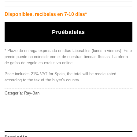
Disponibles, recíbelas en 7-10 días*
Pruébatelas
* Plazo de entrega expresado en días laborables (lunes a viernes). Este
precio puede no coincidir con el de nuestras tiendas físicas. La oferta
de gafas de regalo es exclusiva online.
Price includes 21% VAT for Spain, the total will be recalculated
according to the tax of the buyer's country.
Categoría:
Ray-Ban