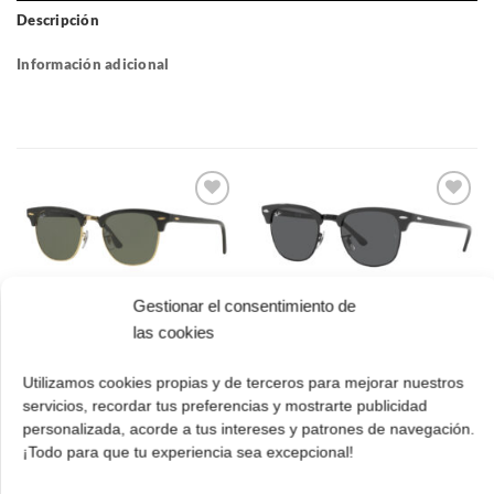
Descripción
Información adicional
Gafas
Gafas
de sol
de sol
que
que
quiero
quiero
Gestionar el consentimiento de
Ray Ban RB 3016
Ray Ban RB 3016
las cookies
1367B1 51
W0365 49 Clubmaster
Clubmaster
El
El
162.00
€
113.00
€
Utilizamos cookies propias y de terceros para mejorar nuestros
cio
precio
precio
El
El
162.00
€
113.00
€
servicios, recordar tus preferencias y mostrarte publicidad
ual
original
actual
precio
prec
personalizada, acorde a tus intereses y patrones de navegación.
¡Comprar!
era:
es:
original
actua
.00 €.
162.00 €.
113.00 €.
¡Todo para que tu experiencia sea excepcional!
¡Comprar!
era:
es:
162.00 €.
113.