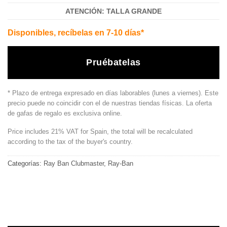
ATENCIÓN: TALLA GRANDE
Disponibles, recíbelas en 7-10 días*
Pruébatelas
* Plazo de entrega expresado en días laborables (lunes a viernes). Este
precio puede no coincidir con el de nuestras tiendas físicas. La oferta
de gafas de regalo es exclusiva online.
Price includes 21% VAT for Spain, the total will be recalculated
according to the tax of the buyer's country.
Categorías:
Ray Ban Clubmaster
,
Ray-Ban