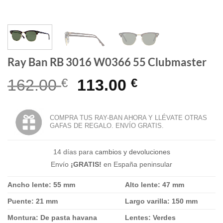
Ray Ban RB 3016 W0366 55 Clubmaster
El
El
162.00
€
113.00
€
precio
precio
original
actual
COMPRA TUS RAY-BAN AHORA Y LLÉVATE OTRAS
GAFAS DE REGALO. ENVÍO GRATIS.
era:
es:
162.00 €.
113.00 €.
14 días para
cambios y devoluciones
Envío
¡GRATIS!
en España peninsular
Ancho lente: 55 mm
Alto lente: 47 mm
Puente: 21 mm
Largo varilla: 150 mm
Montura: De pasta havana
Lentes: Verdes