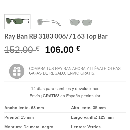
Ray Ban RB 3183 006/71 63 Top Bar
El
El
152.00
€
106.00
€
precio
precio
original
actual
COMPRA TUS RAY-BAN AHORA Y LLÉVATE OTRAS
GAFAS DE REGALO. ENVÍO GRATIS.
era:
es:
152.00 €.
106.00 €.
14 días para
cambios y devoluciones
Envío
¡GRATIS!
en España peninsular
Ancho lente: 63 mm
Alto lente: 35 mm
Puente: 15 mm
Largo varilla: 125 mm
Montura: De metal negro
Lentes: Verdes