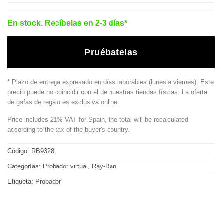
En stock. Recíbelas en 2-3 días*
Pruébatelas
* Plazo de entrega expresado en días laborables (lunes a viernes). Este
precio puede no coincidir con el de nuestras tiendas físicas. La oferta
de gafas de regalo es exclusiva online.
Price includes 21% VAT for Spain, the total will be recalculated
according to the tax of the buyer's country.
Código:
RB9328
Categorías:
Probador virtual
,
Ray-Ban
Etiqueta:
Probador