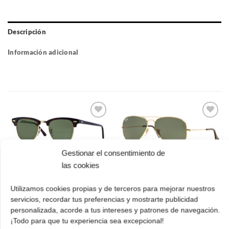
Descripción
Información adicional
Gafas
Gafas
de sol
de sol
que
que
quiero
quiero
Gestionar el consentimiento de
las cookies
Ray Ban RB 3025 181
Ray Ban RB 3016
62 Aviator Large
W0366 49 Clubmaster
Utilizamos cookies propias y de terceros para mejorar nuestros
Metal
El
El
162.00
€
113.00
€
servicios, recordar tus preferencias y mostrarte publicidad
cio
precio
precio
El
El
162.00
€
113.00
€
personalizada, acorde a tus intereses y patrones de navegación.
ual
original
actual
precio
prec
¡Todo para que tu experiencia sea excepcional!
¡Comprar!
era:
es:
original
actua