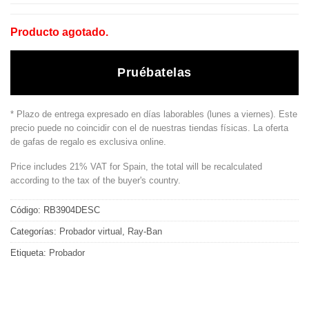
Producto agotado.
Pruébatelas
* Plazo de entrega expresado en días laborables (lunes a viernes). Este
precio puede no coincidir con el de nuestras tiendas físicas. La oferta
de gafas de regalo es exclusiva online.
Price includes 21% VAT for Spain, the total will be recalculated
according to the tax of the buyer's country.
Código:
RB3904DESC
Categorías:
Probador virtual
,
Ray-Ban
Etiqueta:
Probador