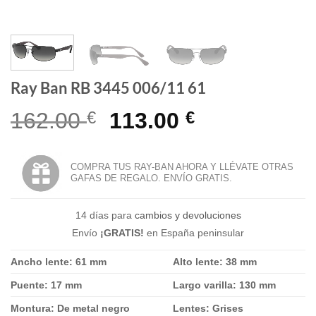
Ray Ban RB 3445 006/11 61
El
El
162.00
€
113.00
€
precio
precio
original
actual
COMPRA TUS RAY-BAN AHORA Y LLÉVATE OTRAS
GAFAS DE REGALO. ENVÍO GRATIS.
era:
es:
162.00 €.
113.00 €.
14 días para
cambios y devoluciones
Envío
¡GRATIS!
en España peninsular
Ancho lente: 61 mm
Alto lente: 38 mm
Puente: 17 mm
Largo varilla: 130 mm
Montura: De metal negro
Lentes: Grises