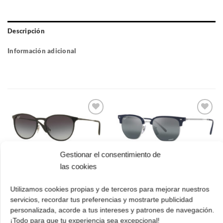
Descripción
Información adicional
Gafas
Gafas
de sol
de sol
que
que
quiero
quiero
Gestionar el consentimiento de
las cookies
Ray Ban RB 4416
Ray Ban RB 3539
6656G6 51 New
002/8G 54 Erika Metal
Utilizamos cookies propias y de terceros para mejorar nuestros
Clubmaster
El
El
152.00
€
106.00
€
cio
precio
precio
servicios, recordar tus preferencias y mostrarte publicidad
polarizadas
ual
original
actual
personalizada, acorde a tus intereses y patrones de navegación.
El
El
243.00
€
170.00
€
¡Comprar!
era:
es:
¡Todo para que tu experiencia sea excepcional!
precio
prec