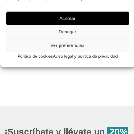
.00 €.
152.00 €.
106.00 €.
original
actua
¡Comprar!
era:
es:
243.00 €.
170.
Pruébatelas
Aceptar
Pruébatelas
Denegar
Ver preferencias
Política de cookies
Aviso legal y política de privacidad
¡Suscríbete y llévate un
20%