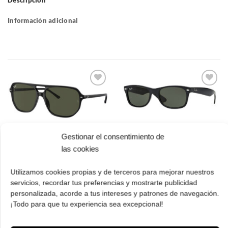
Descripción
Información adicional
Gafas
Gafas
de sol
de sol
que
que
quiero
quiero
Gestionar el consentimiento de
Ray Ban RB 2205
Ray Ban RB 2132 901
las cookies
901/31 57 Bill one
58 New Wayfarer
El
El
El
El
162.00
€
113.00
€
152.00
€
106.00
€
cio
precio
precio
Utilizamos cookies propias y de terceros para mejorar nuestros
precio
prec
ual
original
actual
original
actua
servicios, recordar tus preferencias y mostrarte publicidad
¡Comprar!
¡Comprar!
era:
es:
era:
es:
personalizada, acorde a tus intereses y patrones de navegación.
.00 €.
162.00 €.
113.00 €.
152.00 €.
106.
¡Todo para que tu experiencia sea excepcional!
Pruébatelas
Pruébatelas