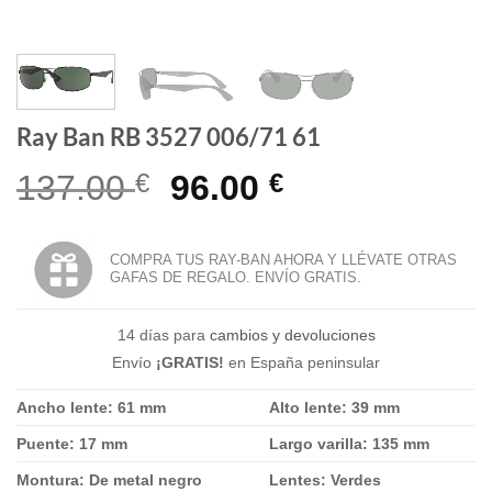
Ray Ban RB 3527 006/71 61
El
El
137.00
€
96.00
€
precio
precio
original
actual
COMPRA TUS RAY-BAN AHORA Y LLÉVATE OTRAS
GAFAS DE REGALO. ENVÍO GRATIS.
era:
es:
137.00 €.
96.00 €.
14 días para
cambios y devoluciones
Envío
¡GRATIS!
en España peninsular
Ancho lente: 61 mm
Alto lente: 39 mm
Puente: 17 mm
Largo varilla: 135 mm
Montura: De metal negro
Lentes: Verdes