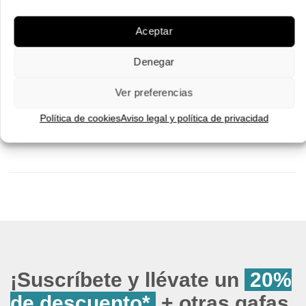
Pruébatelas
Pruébatelas
Aceptar
Denegar
Ver preferencias
Política de cookies
Aviso legal y política de privacidad
¡Suscríbete y llévate un
20%
de descuento*
+ otras gafas