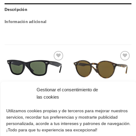
Descripción
Información adicional
Gafas
Gafas
de sol
de sol
que
que
quiero
quiero
Gestionar el consentimiento de
Ray Ban Wayfarer RB
Ray Ban RB 2180
las cookies
2140 901 50
710/73 51
El
El
El
El
162.00
€
113.00
€
152.00
€
106.00
€
Utilizamos cookies propias y de terceros para mejorar nuestros
cio
precio
precio
precio
prec
servicios, recordar tus preferencias y mostrarte publicidad
ual
original
actual
original
actua
¡Comprar!
¡Comprar!
era:
es:
era:
es:
personalizada, acorde a tus intereses y patrones de navegación.
.00 €.
162.00 €.
113.00 €.
152.00 €.
106.
¡Todo para que tu experiencia sea excepcional!