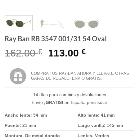
Ray Ban RB 3547 001/31 54 Oval
El
El
162.00
€
113.00
€
precio
precio
original
actual
COMPRA TUS RAY-BAN AHORA Y LLÉVATE OTRAS
GAFAS DE REGALO. ENVÍO GRATIS.
era:
es:
162.00 €.
113.00 €.
14 días para
cambios y devoluciones
Envío
¡GRATIS!
en España peninsular
Ancho lente: 54 mm
Alto lente: 41 mm
Puente: 21 mm
Largo varilla: 145 mm
Montura: De metal dorado
Lentes: Verdes