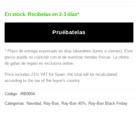
En stock. Recíbelas en 2-3 días*
Pruébatelas
* Plazo de entrega expresado en días laborables (lunes a viernes). Este
precio puede no coincidir con el de nuestras tiendas físicas. La oferta
de gafas de regalo es exclusiva online.
Price includes 21% VAT for Spain, the total will be recalculated
according to the tax of the buyer's country.
Código:
-RB0004
Categorías:
Navidad
,
Ray-Ban
,
Ray-Ban 40%
,
Ray-Ban Black Friday