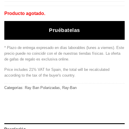
Producto agotado.
Pruébatelas
* Plazo de entrega expresado en días laborables (lunes a viernes). Este
precio puede no coincidir con el de nuestras tiendas físicas. La oferta
de gafas de regalo es exclusiva online.
Price includes 21% VAT for Spain, the total will be recalculated
according to the tax of the buyer's country.
Categorías:
Ray Ban Polarizadas
,
Ray-Ban