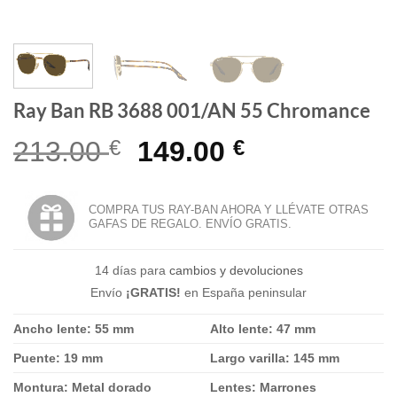
Ray Ban RB 3688 001/AN 55 Chromance
El
El
213.00
€
149.00
€
precio
precio
original
actual
COMPRA TUS RAY-BAN AHORA Y LLÉVATE OTRAS
GAFAS DE REGALO. ENVÍO GRATIS.
era:
es:
213.00 €.
149.00 €.
14 días para
cambios y devoluciones
Envío
¡GRATIS!
en España peninsular
Ancho lente: 55 mm
Alto lente: 47 mm
Puente: 19 mm
Largo varilla: 145 mm
Montura: Metal dorado
Lentes: Marrones