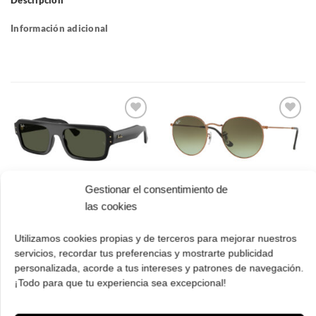
Descripción
Información adicional
Gafas
Gafas
de sol
de sol
que
que
quiero
quiero
Gestionar el consentimiento de
Ray Ban RB 4454
Ray Ban RB 3447
las cookies
667731 56 Lukas
9002A6 47 Round
El
El
Metal
163.00
€
114.00
€
cio
precio
precio
Utilizamos cookies propias y de terceros para mejorar nuestros
El
El
173.00
€
121.00
€
ual
original
actual
servicios, recordar tus preferencias y mostrarte publicidad
precio
prec
¡Comprar!
era:
es:
original
actua
personalizada, acorde a tus intereses y patrones de navegación.
.00 €.
163.00 €.
114.00 €.
¡Comprar!
era:
es:
¡Todo para que tu experiencia sea excepcional!
173.00 €.
121.
Pruébatelas