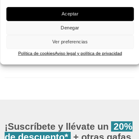
224.00 €.
157.00 €.
Pruébatelas
Aceptar
Pruébatelas
Denegar
Ver preferencias
Política de cookies
Aviso legal y política de privacidad
¡Suscríbete y llévate un
20%
de descuento*
+ otras gafas