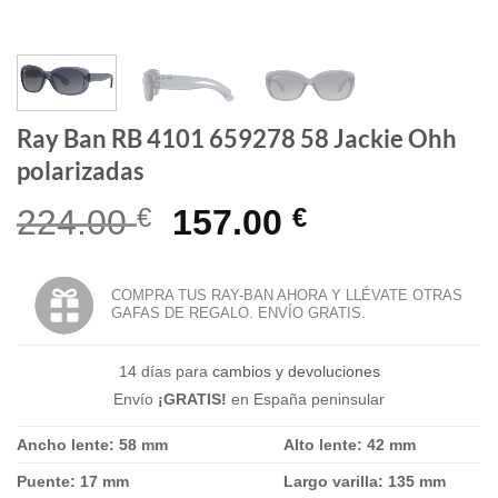
Ray Ban RB 4101 659278 58 Jackie Ohh
polarizadas
El
El
224.00
€
157.00
€
precio
precio
original
actual
COMPRA TUS RAY-BAN AHORA Y LLÉVATE OTRAS
GAFAS DE REGALO. ENVÍO GRATIS.
era:
es:
224.00 €.
157.00 €.
14 días para
cambios y devoluciones
Envío
¡GRATIS!
en España peninsular
Ancho lente: 58 mm
Alto lente: 42 mm
Puente: 17 mm
Largo varilla: 135 mm