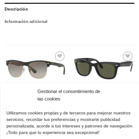
Descripción
Información adicional
Gafas
Gafas
de sol
de sol
que
que
quiero
quiero
Gestionar el consentimiento de
Ray Ban RB 4175
Ray Ban RB 4105
las cookies
877/M3 57
601/58 54 Folding
Clubmaster Oversized
Wayfarer polarizadas
Utilizamos cookies propias y de terceros para mejorar nuestros
polarizadas
El
El
213.00
€
149.00
€
servicios, recordar tus preferencias y mostrarte publicidad
precio
prec
cio
El
El
224.00
€
157.00
€
personalizada, acorde a tus intereses y patrones de navegación.
original
actua
ual
precio
precio
¡Comprar!
era:
es:
¡Todo para que tu experiencia sea excepcional!
original
actual
213.00 €.
149.
.00 €.
¡Comprar!
era:
es: