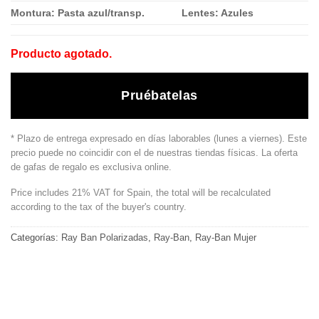
Montura: Pasta azul/transp.
Lentes: Azules
Producto agotado.
Pruébatelas
* Plazo de entrega expresado en días laborables (lunes a viernes). Este
precio puede no coincidir con el de nuestras tiendas físicas. La oferta
de gafas de regalo es exclusiva online.
Price includes 21% VAT for Spain, the total will be recalculated
according to the tax of the buyer's country.
Categorías:
Ray Ban Polarizadas
,
Ray-Ban
,
Ray-Ban Mujer