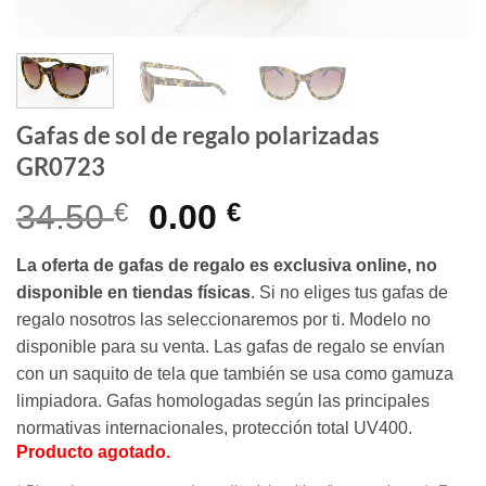
Gafas de sol de regalo polarizadas
GR0723
El
El
34.50
€
0.00
€
precio
precio
La oferta de gafas de regalo es exclusiva online, no
original
actual
disponible en tiendas físicas
. Si no eliges tus gafas de
era:
es:
regalo nosotros las seleccionaremos por ti. Modelo no
34.50 €.
0.00 €.
disponible para su venta. Las gafas de regalo se envían
con un saquito de tela que también se usa como gamuza
limpiadora. Gafas homologadas según las principales
normativas internacionales, protección total UV400.
Producto agotado.