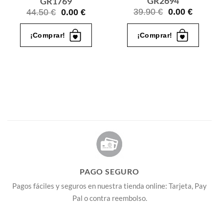
GR2694
GR1769
El
El
El
El
39.90
€
0.00
€
44.50
€
0.00
€
precio
precio
o
precio
precio
original
actual
l
original
actual
¡Comprar!
¡Comprar!
era:
es:
era:
es:
39.90 €.
0.00 €.
€.
44.50 €.
0.00 €.
PAGO SEGURO
Pagos fáciles y seguros en nuestra tienda online: Tarjeta, Pay
Pal o contra reembolso.