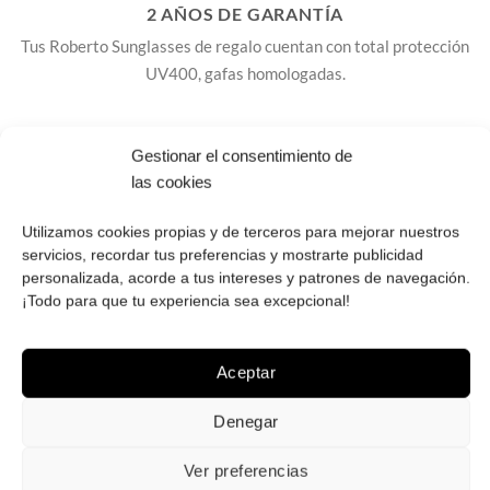
2 AÑOS DE GARANTÍA
Tus Roberto Sunglasses de regalo cuentan con total protección
UV400, gafas homologadas.
Gestionar el consentimiento de
Envío ¡GRATIS! en España peninsular, Baleares 5
las cookies
euros, no enviamos a Canarias, Ceuta y Melilla.
Utilizamos cookies propias y de terceros para mejorar nuestros
Cambios y devoluciones: GRATIS en la península,
servicios, recordar tus preferencias y mostrarte publicidad
5€ Baleares
.
personalizada, acorde a tus intereses y patrones de navegación.
Dispones de 14 días para cambios y devoluciones.
¡Todo para que tu experiencia sea excepcional!
Las gafas se suministran con accesorios para su
cuidado y limpieza y cuentan con 2 años de garantía.
Aceptar
Recibe tus gafas de sol en casa en 3 o 4 días
Denegar
(laborables de lunes a viernes, sábados no hay envíos
ni entregas, disponibilidad de cada modelo indicada en
Ver preferencias
la ficha de producto).