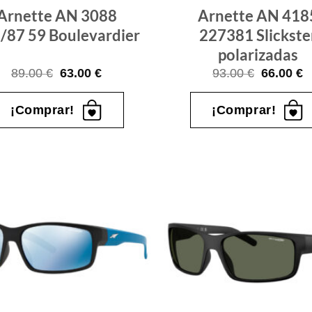
Arnette AN 3088
Arnette AN 418
/87 59 Boulevardier
227381 Slickste
polarizadas
El
El
El
E
89.00
€
63.00
€
93.00
€
66.00
€
precio
precio
precio
p
original
actual
original
a
era:
es:
era:
e
¡Comprar!
¡Comprar!
89.00 €.
63.00 €.
93.00 €.
6
Gafas
de sol
que
quiero