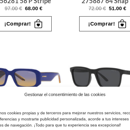
56281 58 P Stripe
275887 64 Snap 
El
El
El
E
97.00
€
68.00
€
72.00
€
51.00
€
precio
precio
precio
p
original
actual
original
a
era:
es:
era:
e
¡Comprar!
¡Comprar!
97.00 €.
68.00 €.
72.00 €.
5
Gafas
de sol
que
quiero
Gestionar el consentimiento de las cookies
Arnette AN 4318
Arnette AN 432
amos cookies propias y de terceros para mejorar nuestros servicios, rec
2392H 53 Thekidd
275387 54 Lebo
eferencias y mostrarte publicidad personalizada, acorde a tus intereses
es de navegación. ¡Todo para que tu experiencia sea excepcional!