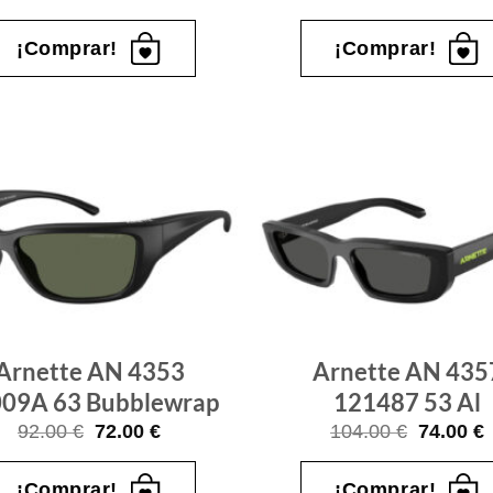
precio
precio
precio
p
original
actual
original
a
era:
es:
era:
e
¡Comprar!
¡Comprar!
69.00 €.
49.00 €.
89.00 €.
6
Gafas
de sol
que
quiero
Arnette AN 4353
Arnette AN 435
09A 63 Bubblewrap
121487 53 Al
El
El
El
E
92.00
€
72.00
€
104.00
€
74.00
€
precio
precio
precio
p
original
actual
original
a
era:
es:
era:
e
¡Comprar!
¡Comprar!