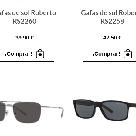
fas de sol Roberto
Gafas de sol Robe
RS2260
RS2258
39.90
€
42.50
€
¡Comprar!
¡Comprar!
Gafas
de sol
que
quiero