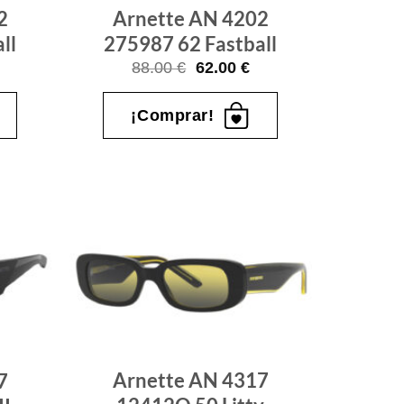
2
Arnette AN 4202
ll
275987 62 Fastball
l
El
El
88.00
€
62.00
€
recio
precio
precio
ctual
original
actual
s:
era:
es:
¡Comprar!
2.00 €.
88.00 €.
62.00 €.
Gafas
Gafas
de sol
de sol
que
que
quiero
quiero
Arnette AN 4317
7