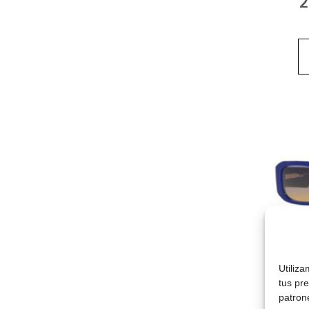
2
Utiliz
1
tus pr
patron