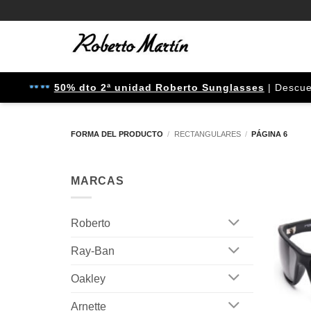
Saltar
al
contenido
50% dto 2ª unidad Roberto Sunglasses
| Descuento apl
FORMA DEL PRODUCTO
/
RECTANGULARES
/
PÁGINA 6
MARCAS
Roberto
Ray-Ban
Oakley
Arnette