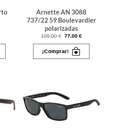
rto
Arnette AN 3088
737/22 59 Boulevardier
polarizadas
El
El
109.00
€
77.00
€
precio
precio
original
actual
era:
es:
¡Comprar!
109.00 €.
77.00 €.
Gafas
Gafas
de sol
de sol
que
que
quiero
quiero