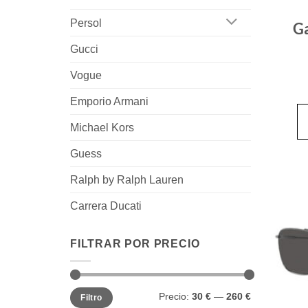
Persol
Ga
Gucci
Vogue
Emporio Armani
Michael Kors
Guess
Ralph by Ralph Lauren
Carrera Ducati
FILTRAR POR PRECIO
Precio
Precio
Precio:
30 €
—
260 €
Filtro
mínimo
máximo