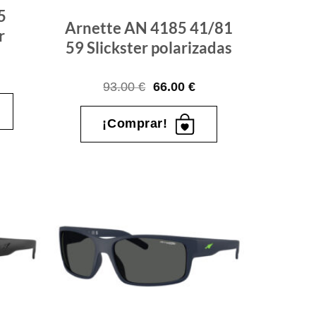
5
Arnette AN 4185 41/81
r
59 Slickster polarizadas
l
recio
El
El
93.00
€
66.00
€
ctual
precio
precio
s:
original
actual
6.00 €.
era:
es:
¡Comprar!
93.00 €.
66.00 €.
Gafas
Gafas
de sol
de sol
que
que
quiero
quiero