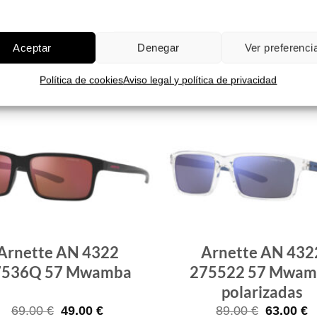
El
El
El
E
99.00
€
70.00
€
69.00
€
49.00
€
precio
precio
precio
p
original
actual
original
a
era:
es:
era:
e
¡Comprar!
¡Comprar!
Aceptar
Denegar
Ver preferenci
99.00 €.
70.00 €.
69.00 €.
4
Política de cookies
Aviso legal y política de privacidad
Gafas
de sol
que
quiero
Arnette AN 4322
Arnette AN 432
7536Q 57 Mwamba
275522 57 Mwam
polarizadas
El
El
El
E
69.00
€
49.00
€
89.00
€
63.00
€