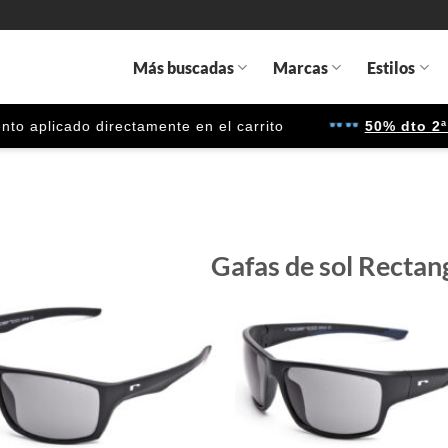
Más buscadas
Marcas
Estilos
icado directamente en el carrito
50% dto 2ª unid
Gafas de sol Rectan
Gafas
de sol
que
quiero