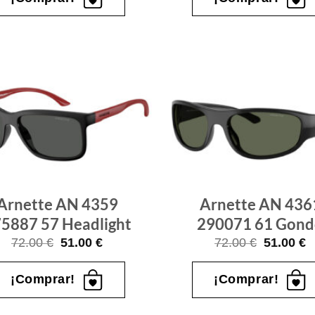
92.00 €.
72.00 €.
104.00 €
7
Gafas
de sol
que
quiero
Arnette AN 4359
Arnette AN 436
5887 57 Headlight
290071 61 Gon
El
El
El
E
72.00
€
51.00
€
72.00
€
51.00
€
precio
precio
precio
p
original
actual
original
a
era:
es:
era:
e
¡Comprar!
¡Comprar!
72.00 €.
51.00 €.
72.00 €.
5