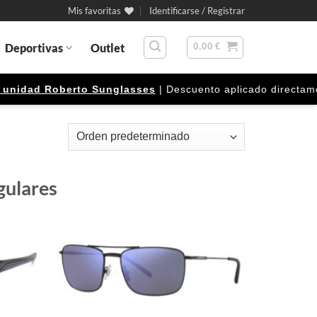
Mis favoritas
Identificarse / Registrar
Deportivas
Outlet
0.00
€
ad Roberto Sunglasses
| Descuento aplicado directamente en
gulares
Gafas
Gafas
de sol
de sol
que
que
quiero
quiero