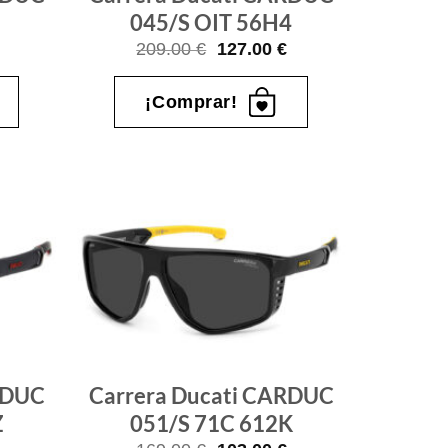
045/S OIT 56H4
l
El
El
209.00
€
127.00
€
recio
precio
precio
ctual
original
actual
s:
era:
es:
¡Comprar!
.
7.00 €.
209.00 €.
127.00 €.
Gafas
Gafas
de sol
de sol
que
que
quiero
quiero
RDUC
Carrera Ducati CARDUC
Z
051/S 71C 612K