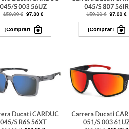
045/S 003 56UZ
045/S 807 56IR
El
El
El
E
159.00
€
97.00
€
159.00
€
97.00
€
precio
precio
precio
p
original
actual
original
a
era:
es:
era:
e
¡Comprar!
¡Comprar!
159.00 €.
97.00 €.
159.00 €
9
Gafas
de sol
que
quiero
rera Ducati CARDUC
Carrera Ducati CA
045/S R6S 56XT
051/S 003 61U