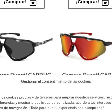
era:
es:
era:
¡Comprar!
¡Comprar!
159.00 €.
97.00 €.
209.00 €
Gafas
de sol
que
quiero
rera Ducati CARDUC
Carrera Ducati CA
055/S 807 762K
055/S BLX 76U
Gestionar el consentimiento de las cookies
El
El
El
209.00
€
127.00
€
209.00
€
127.00
€
precio
precio
precio
original
actual
original
amos cookies propias y de terceros para mejorar nuestros servicios, rec
era:
es:
era:
¡Comprar!
¡Comprar!
eferencias y mostrarte publicidad personalizada, acorde a tus intereses
209.00 €.
127.00 €.
209.00 €
es de navegación. ¡Todo para que tu experiencia sea excepcional!