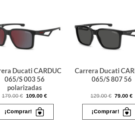
Gafas
de sol
que
quiero
rera Ducati CARDUC
Carrera Ducati CA
065/S 003 56
065/S 807 56
polarizadas
El
El
El
E
179.00
€
109.00
€
129.00
€
79.00
€
precio
precio
precio
p
original
actual
original
a
era:
es:
era:
e
¡Comprar!
¡Comprar!
179.00 €.
109.00 €.
129.00 €
7