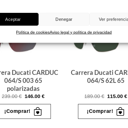
Aceptar
Denegar
Ver preferenci
Política de cookies
Aviso legal y política de privacidad
Gafas
de sol
que
quiero
rera Ducati CARDUC
Carrera Ducati CA
064/S 003 65
064/S 62L 65
polarizadas
El
El
El
239.00
€
146.00
€
189.00
€
115.00
€
precio
precio
precio
original
actual
original
era:
es:
era:
¡Comprar!
¡Comprar!
239.00 €.
146.00 €.
189.00 €