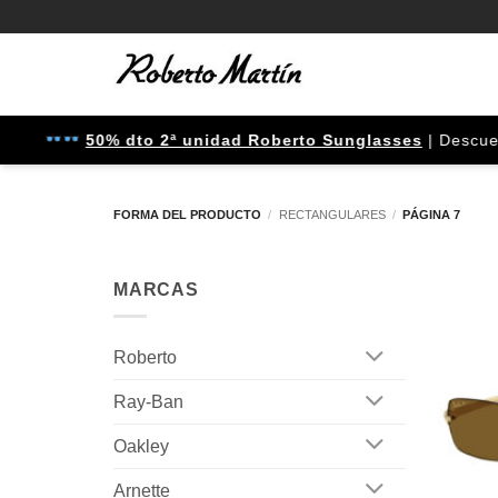
Saltar
al
contenido
50% dto 2ª unidad Roberto Sunglasses
| Descuento apl
FORMA DEL PRODUCTO
/
RECTANGULARES
/
PÁGINA 7
MARCAS
Roberto
Ray-Ban
Oakley
Arnette