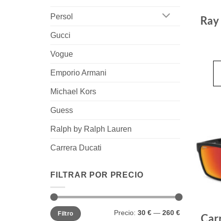
Persol
Ray
Gucci
Vogue
Emporio Armani
Michael Kors
Guess
Ralph by Ralph Lauren
Carrera Ducati
FILTRAR POR PRECIO
Precio
Precio
Precio:
30 €
—
260 €
Filtro
mínimo
máximo
Car