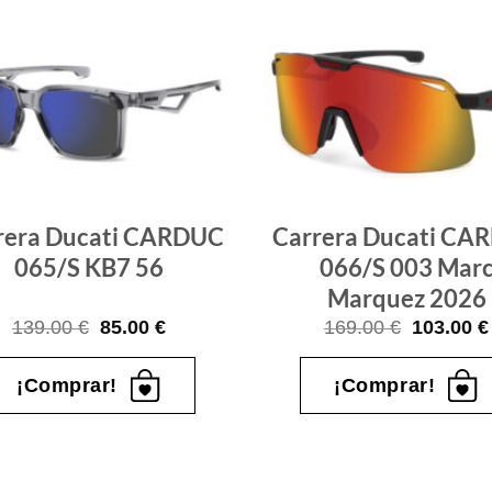
Gafas
de sol
que
quiero
rera Ducati CARDUC
Carrera Ducati CA
065/S KB7 56
066/S 003 Mar
Marquez 2026
El
El
El
139.00
€
85.00
€
169.00
€
103.00
€
precio
precio
precio
original
actual
original
era:
es:
era:
¡Comprar!
¡Comprar!
139.00 €.
85.00 €.
169.00 €