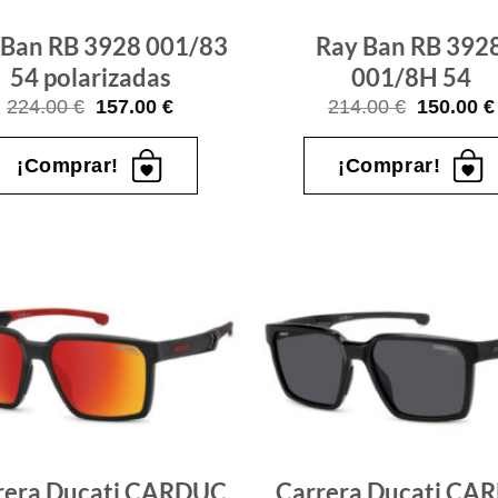
 Ban RB 3928 ​001/83
Ray Ban RB 3928 
​54 polarizadas
001/8H ​54
El
El
El
224.00
€
157.00
€
214.00
€
150.00
€
precio
precio
precio
original
actual
original
era:
es:
era:
¡Comprar!
¡Comprar!
224.00 €.
157.00 €.
214.00 €
Gafas
de sol
que
quiero
rera Ducati CARDUC
Carrera Ducati CA