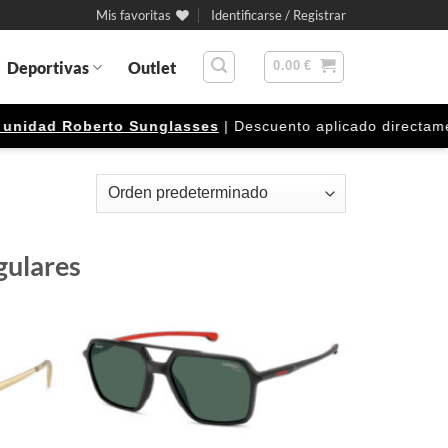
Mis favoritas
Identificarse / Registrar
Deportivas
Outlet
0.00
€
ad Roberto Sunglasses
| Descuento aplicado directamente en 
gulares
Gafas
Gafas
de sol
de sol
que
que
quiero
quiero