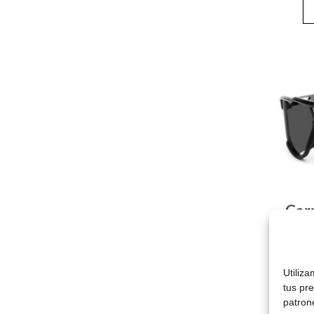
Car
Utiliz
tus pr
patron