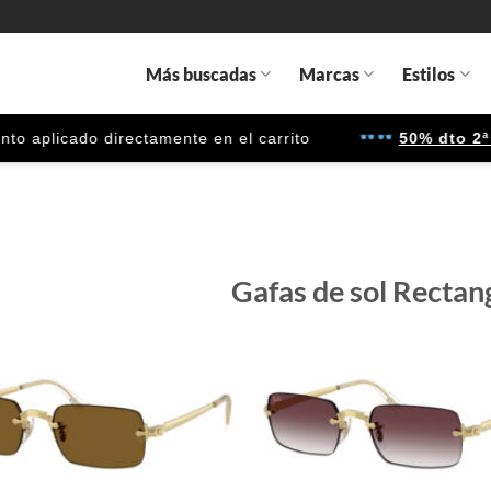
Más buscadas
Marcas
Estilos
icado directamente en el carrito
50% dto 2ª unid
Gafas de sol Rectan
Gafas
de sol
que
quiero