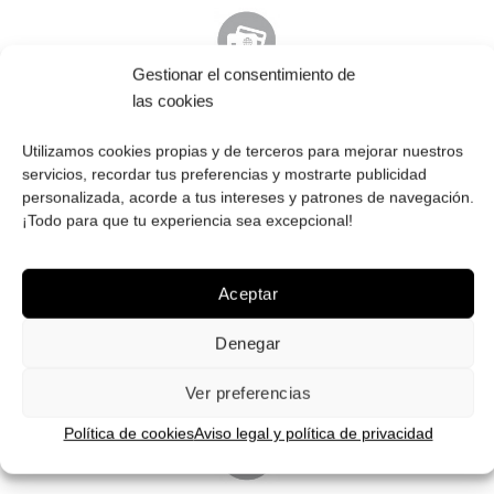
Gestionar el consentimiento de
PAGO SEGURO
las cookies
Tú eliges cómo pagar tus Roberto: Tarjeta, Pay Pal o contra
Utilizamos cookies propias y de terceros para mejorar nuestros
reembolso.
servicios, recordar tus preferencias y mostrarte publicidad
personalizada, acorde a tus intereses y patrones de navegación.
¡Todo para que tu experiencia sea excepcional!
Aceptar
ENVÍOS GRATIS
Envíos gratuitos.
Consulta aquí
toda la info relativa a envíos.
Denegar
We ship to all EU countries.
Ver preferencias
Política de cookies
Aviso legal y política de privacidad