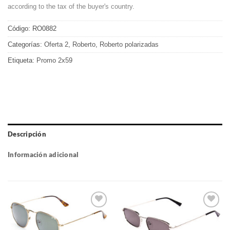
according to the tax of the buyer's country.
Código:
RO0882
Categorías:
Oferta 2
,
Roberto
,
Roberto polarizadas
Etiqueta:
Promo 2x59
Descripción
Información adicional
Gafas
Gafas
de sol
de sol
que
que