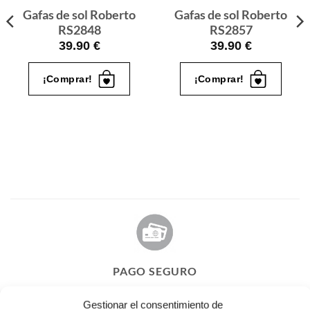
Gafas de sol Roberto
Gafas de sol Roberto
RS2848
RS2857
39.90
€
39.90
€
¡Comprar!
¡Comprar!
PAGO SEGURO
Tú eliges cómo pagar tus Roberto: Tarjeta, Pay Pal o contra
Gestionar el consentimiento de
reembolso.