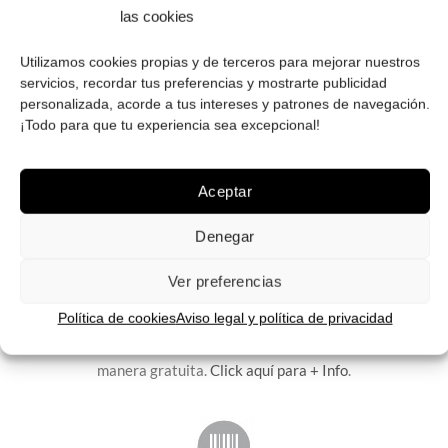
las cookies
Utilizamos cookies propias y de terceros para mejorar nuestros
servicios, recordar tus preferencias y mostrarte publicidad
personalizada, acorde a tus intereses y patrones de navegación.
¡Todo para que tu experiencia sea excepcional!
ENVÍOS GRATIS
Envíos gratuitos.
Consulta aquí
toda la info relativa a envíos.
We ship to all EU countries.
Aceptar
Denegar
Ver preferencias
FÁCIL DEVOLUCIÓN
Política de cookies
Aviso legal y política de privacidad
Dispones de 14 días para hacer cambios o devoluciones de
manera gratuita.
Click aquí para + Info
.