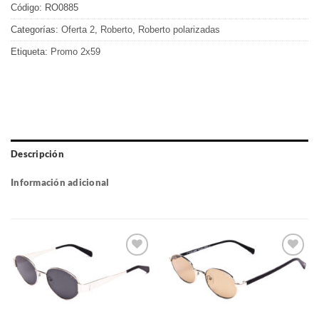
Código:
RO0885
Categorías:
Oferta 2
,
Roberto
,
Roberto polarizadas
Etiqueta:
Promo 2x59
Descripción
Información adicional
Gafas
Gafas
de sol
de sol
que
que
quiero
quiero