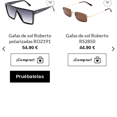
Gafas
Gafas
de sol
de sol
que
que
quiero
quiero
Gafas de sol Roberto
Gafas de sol Roberto
polarizadas RO2191
RS2850
54.90
€
44.90
€
¡Comprar!
¡Comprar!
Pruébatelas