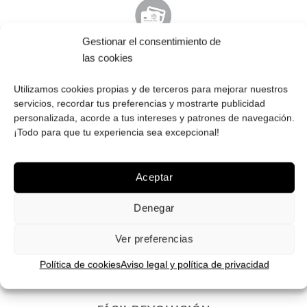
Gestionar el consentimiento de
PAGO SEGURO
las cookies
Tú eliges cómo pagar tus Roberto: Tarjeta, Pay Pal o contra
Utilizamos cookies propias y de terceros para mejorar nuestros
reembolso.
servicios, recordar tus preferencias y mostrarte publicidad
personalizada, acorde a tus intereses y patrones de navegación.
¡Todo para que tu experiencia sea excepcional!
Aceptar
ENVÍOS GRATIS
Envíos gratuitos.
Consulta aquí
toda la info relativa a envíos.
Denegar
We ship to all EU countries.
Ver preferencias
Política de cookies
Aviso legal y política de privacidad