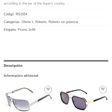
according to the tax of the buyer's country.
Código:
RS1554
Categorías:
Oferta 1
,
Roberto
,
Roberto sin polarizar
Etiqueta:
Promo 2x49
Descripción
Información adicional
Gafas
Gafas
de sol
de sol
que
que
quiero
quiero