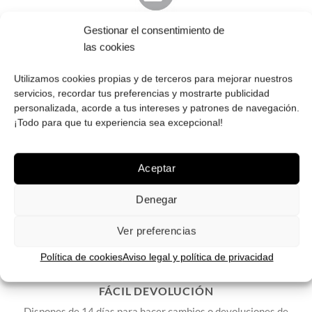
Gestionar el consentimiento de
PAGO SEGURO
las cookies
Tú eliges cómo pagar tus Roberto: Tarjeta, Pay Pal o contra
reembolso.
Utilizamos cookies propias y de terceros para mejorar nuestros
servicios, recordar tus preferencias y mostrarte publicidad
personalizada, acorde a tus intereses y patrones de navegación.
¡Todo para que tu experiencia sea excepcional!
ENVÍOS GRATIS
Aceptar
Envíos gratuitos.
Consulta aquí
toda la info relativa a envíos.
We ship to all EU countries.
Denegar
Ver preferencias
Política de cookies
Aviso legal y política de privacidad
FÁCIL DEVOLUCIÓN
Dispones de 14 días para hacer cambios o devoluciones de