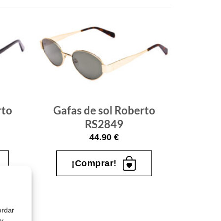
Gafas
Gafas
de sol
de sol
que
que
quiero
quiero
rto
Gafas de sol Roberto
RS2849
44.90
€
¡Comprar!
ordar
 y