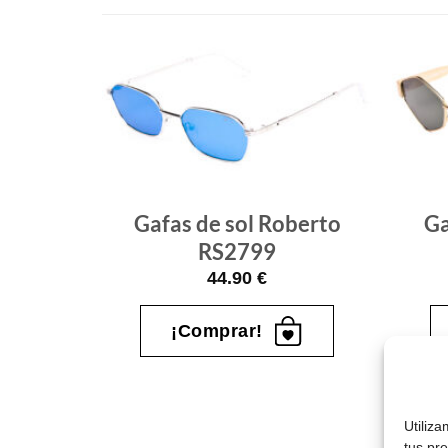
Gafas
Gafas
de sol
de sol
que
que
quiero
quiero
berto
Gafas de sol Roberto
Ga
O2191
RS2799
44.90
€
¡Comprar!
s
Utiliz
tus pr