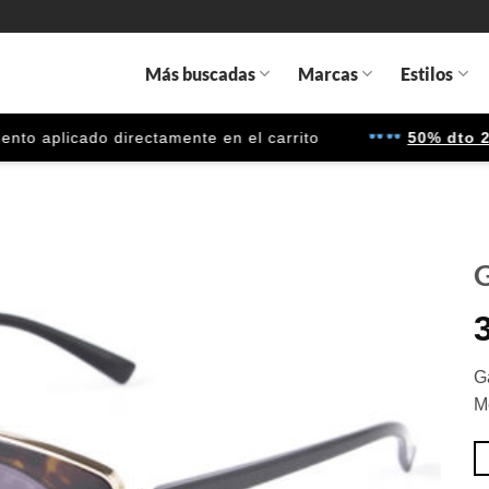
Más buscadas
Marcas
Estilos
 aplicado directamente en el carrito
50% dto 2ª u
G
Gafas
de sol
que
G
quiero
M