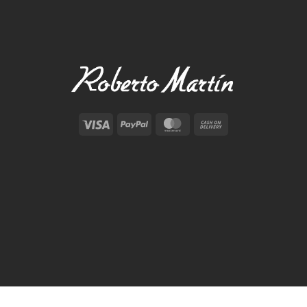
Visa
PayPal
MasterCard
Cash
On
Delivery