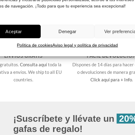
es de navegación. ¡Todo para que tu experiencia sea excepcional!
Aceptar
Denegar
Ver preferenci
Política de cookies
Aviso legal y política de privacidad
ENVÍOS GRATIS
FÁCIL DEVOLUCIÓ
gratuitos.
Consulta aquí
toda la
Dispones de 14 días para hacer
lativa a envíos. We ship to all EU
o devoluciones de manera gra
countries.
Click aquí para + Info
.
¡Suscríbete y llévate un
20%
gafas de regalo!