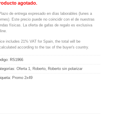
roducto agotado.
Plazo de entrega expresado en días laborables (lunes a
ernes). Este precio puede no coincidir con el de nuestras
endas físicas. La oferta de gafas de regalo es exclusiva
line.
ice includes 21% VAT for Spain, the total will be
calculated according to the tax of the buyer's country.
digo:
RS1966
tegorías:
Oferta 1
,
Roberto
,
Roberto sin polarizar
iqueta:
Promo 2x49