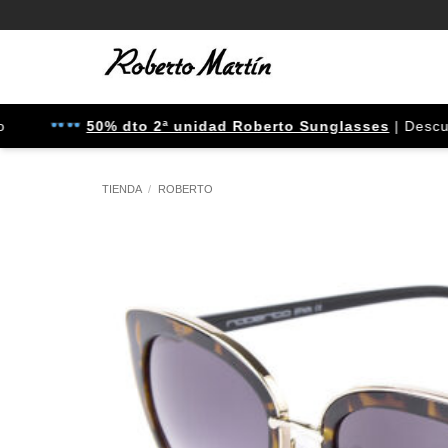
Saltar
al
contenido
50% dto 2ª unidad Roberto Sunglasses
| Descuento
TIENDA
/
ROBERTO