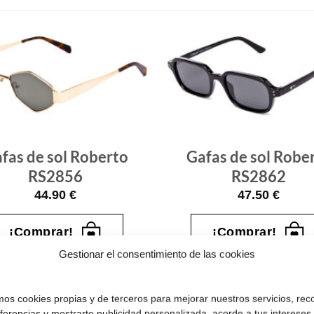
Gafas
de sol
que
quiero
fas de sol Roberto
Gafas de sol Robe
RS2856
RS2862
44.90
€
47.50
€
¡Comprar!
¡Comprar!
Gestionar el consentimiento de las cookies
amos cookies propias y de terceros para mejorar nuestros servicios, rec
eferencias y mostrarte publicidad personalizada, acorde a tus intereses