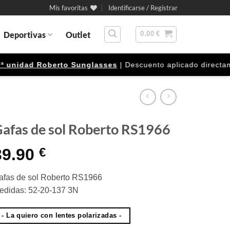
Mis favoritas
Identificarse / Registrar
Deportivas
Outlet
0.00
€
nidad Roberto Sunglasses
| Descuento aplicado directamente
afas de sol Roberto RS1966
39.90
€
afas de sol Roberto RS1966
edidas: 52-20-137 3N
- La quiero con lentes polarizadas -