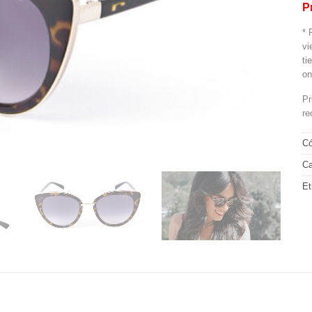
P
* 
vi
ti
on
Pr
re
Có
Ca
Et