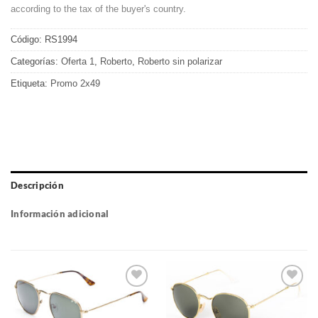
according to the tax of the buyer's country.
Código:
RS1994
Categorías:
Oferta 1
,
Roberto
,
Roberto sin polarizar
Etiqueta:
Promo 2x49
Descripción
Información adicional
Gafas
Gafas
de sol
de sol
que
que