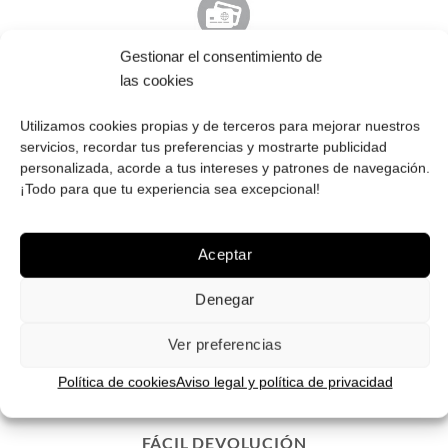
Gestionar el consentimiento de
PAGO SEGURO
las cookies
Tú eliges cómo pagar tus Roberto: Tarjeta, Pay Pal o contra
reembolso.
Utilizamos cookies propias y de terceros para mejorar nuestros
servicios, recordar tus preferencias y mostrarte publicidad
personalizada, acorde a tus intereses y patrones de navegación.
¡Todo para que tu experiencia sea excepcional!
Aceptar
ENVÍOS GRATIS
Envíos gratuitos.
Consulta aquí
toda la info relativa a envíos.
Denegar
We ship to all EU countries.
Ver preferencias
Política de cookies
Aviso legal y política de privacidad
FÁCIL DEVOLUCIÓN