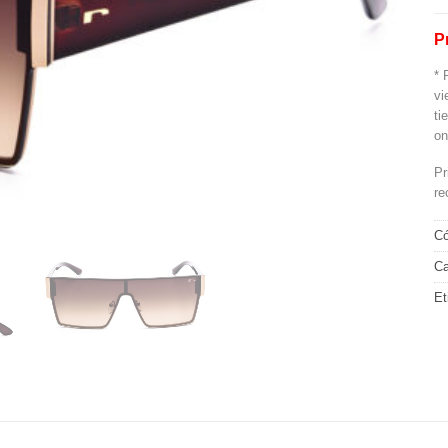
P
* 
vi
ti
on
Pr
re
Có
Ca
Et