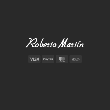
Visa
PayPal
MasterCard
Cash
On
Delivery