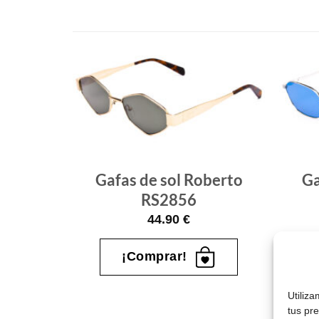
Gafas
Gafas
de sol
de sol
que
que
quiero
quiero
berto
Gafas de sol Roberto
Ga
RS2856
44.90
€
¡Comprar!
Utiliz
tus pr