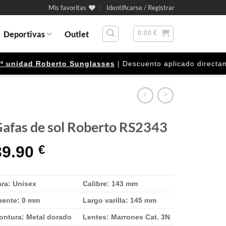
Mis favoritas
Identificarse / Registrar
Deportivas
Outlet
0.00
€
nidad Roberto Sunglasses
| Descuento aplicado directamente
afas de sol Roberto RS2343
39.90
€
ara: Unisex
Calibre: 143 mm
uente: 0 mm
Largo varilla: 145 mm
ontura: Metal dorado
Lentes: Marrones Cat. 3N