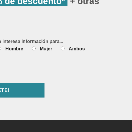
 de descuento*
+ otras
e interesa información para...
Hombre
Mujer
Ambos