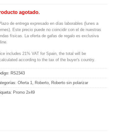
roducto agotado.
Plazo de entrega expresado en días laborables (lunes a
ernes). Este precio puede no coincidir con el de nuestras
endas físicas. La oferta de gafas de regalo es exclusiva
line.
ice includes 21% VAT for Spain, the total will be
calculated according to the tax of the buyer's country.
digo:
RS2343
tegorías:
Oferta 1
,
Roberto
,
Roberto sin polarizar
iqueta:
Promo 2x49