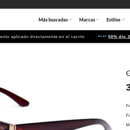
Más buscadas
Marcas
Estilos
 aplicado directamente en el carrito
50% dto 2ª u
G
Gafas
de sol
que
quiero
P
P
M