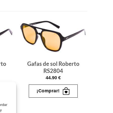
Gafas
Gafas
de sol
de sol
que
que
quiero
quiero
rto
Gafas de sol Roberto
RS2804
44.90
€
¡Comprar!
ordar
 y