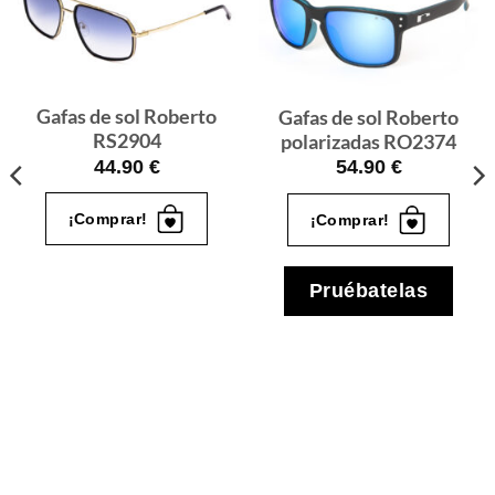
Gafas
Gafas
de sol
de sol
que
que
quiero
quiero
Gafas de sol Roberto
Gafas de sol Roberto
RS2904
polarizadas RO2374
44.90
€
54.90
€
¡Comprar!
¡Comprar!
Pruébatelas