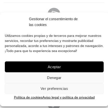
Gestionar el consentimiento de
las cookies
PAGO SEGURO
Tú eliges cómo pagar tus Roberto: Tarjeta, Pay Pal o contra
Utilizamos cookies propias y de terceros para mejorar nuestros
reembolso.
servicios, recordar tus preferencias y mostrarte publicidad
personalizada, acorde a tus intereses y patrones de navegación.
¡Todo para que tu experiencia sea excepcional!
Aceptar
ENVÍOS GRATIS
Denegar
Envíos gratuitos.
Consulta aquí
toda la info relativa a envíos.
We ship to all EU countries.
Ver preferencias
Política de cookies
Aviso legal y política de privacidad