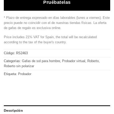
Pruébatelas
* Plazo de entrega expresado en días laborables (lunes a viernes). Este
precio puede no coincidir con el de nuestras tiendas físicas. La oferta
de gafas de regalo es exclusiva online.
Price includes 21% VAT for Spain, the total will be recalculated
according to the tax of the buyer's country.
Código:
RS2463
Categorías:
Gafas de sol para hombre
,
Probador virtual
,
Roberto
,
Roberto sin polarizar
Etiqueta:
Probador
Descripción