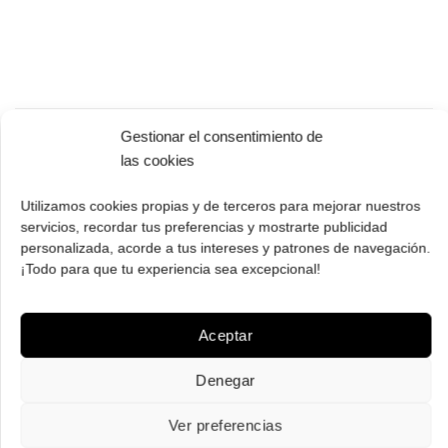
Gestionar el consentimiento de
las cookies
Utilizamos cookies propias y de terceros para mejorar nuestros
PAGO SEGURO
servicios, recordar tus preferencias y mostrarte publicidad
Tú eliges cómo pagar tus Roberto: Tarjeta, Pay Pal o contra
personalizada, acorde a tus intereses y patrones de navegación.
reembolso.
¡Todo para que tu experiencia sea excepcional!
Aceptar
Denegar
ENVÍOS GRATIS
Ver preferencias
Envíos gratuitos.
Consulta aquí
toda la info relativa a envíos.