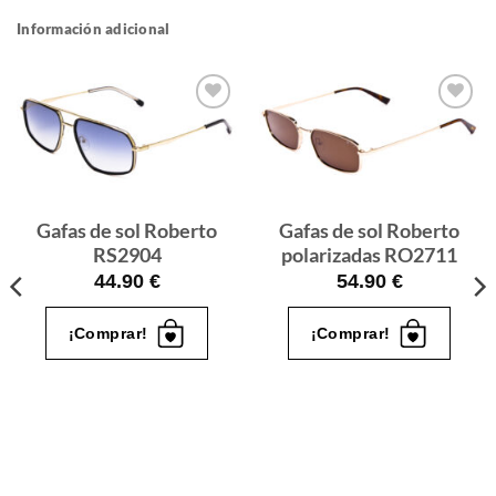
Información adicional
Gafas
Gafas
de sol
de sol
que
que
quiero
quiero
Gafas de sol Roberto
Gafas de sol Roberto
RS2904
polarizadas RO2711
44.90
€
54.90
€
¡Comprar!
¡Comprar!