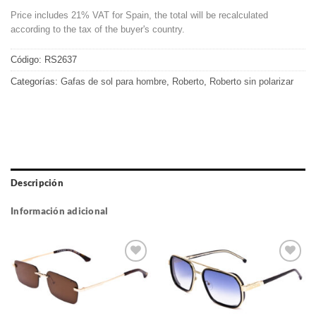
Price includes 21% VAT for Spain, the total will be recalculated
according to the tax of the buyer's country.
Código:
RS2637
Categorías:
Gafas de sol para hombre
,
Roberto
,
Roberto sin polarizar
Descripción
Información adicional
Gafas
Gafas
de sol
de sol
que
que
quiero
quiero