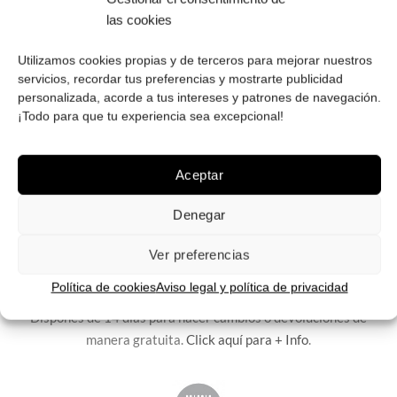
reembolso.
las cookies
Utilizamos cookies propias y de terceros para mejorar nuestros
servicios, recordar tus preferencias y mostrarte publicidad
personalizada, acorde a tus intereses y patrones de navegación.
¡Todo para que tu experiencia sea excepcional!
ENVÍOS GRATIS
Envíos gratuitos.
Consulta aquí
toda la info relativa a envíos.
We ship to all EU countries.
Aceptar
Denegar
Ver preferencias
Política de cookies
Aviso legal y política de privacidad
FÁCIL DEVOLUCIÓN
Dispones de 14 días para hacer cambios o devoluciones de
manera gratuita.
Click aquí para + Info
.