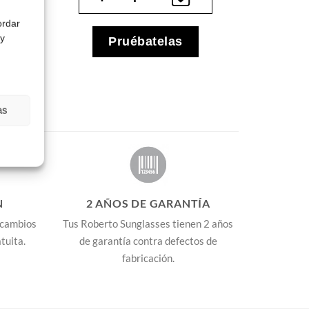
ordar
 y
Pruébatelas
as
N
2 AÑOS DE GARANTÍA
 cambios
Tus Roberto Sunglasses tienen 2 años
tuita.
de garantía contra defectos de
fabricación.