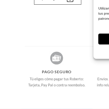
Utiliz
tus pr
patron
PAGO SEGURO
Tú eliges cómo pagar tus Roberto:
Envíos 
Tarjeta, Pay Pal o contra reembolso.
info re