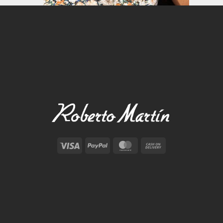
Visa
PayPal
MasterCard
Cash
On
Delivery