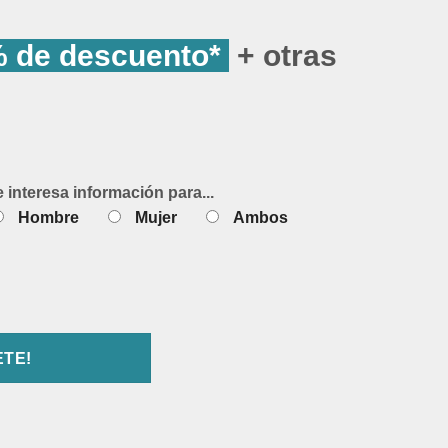
 de descuento*
+ otras
e interesa información para...
Hombre
Mujer
Ambos