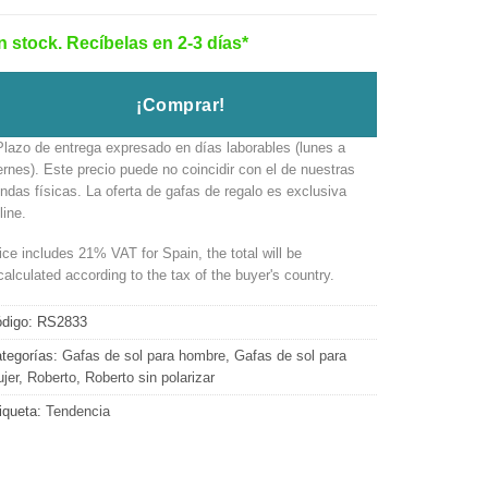
n stock. Recíbelas en 2-3 días*
¡Comprar!
Plazo de entrega expresado en días laborables (lunes a
ernes). Este precio puede no coincidir con el de nuestras
endas físicas. La oferta de gafas de regalo es exclusiva
line.
ice includes 21% VAT for Spain, the total will be
calculated according to the tax of the buyer's country.
digo:
RS2833
tegorías:
Gafas de sol para hombre
,
Gafas de sol para
jer
,
Roberto
,
Roberto sin polarizar
iqueta:
Tendencia