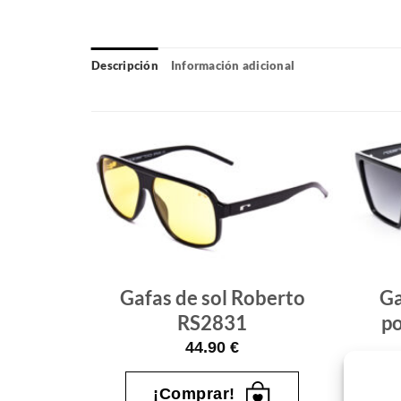
Descripción
Información adicional
Gafas
Gafas
de sol
de sol
que
que
quiero
quiero
berto
Gafas de sol Roberto
Ga
RS2831
p
44.90
€
¡Comprar!