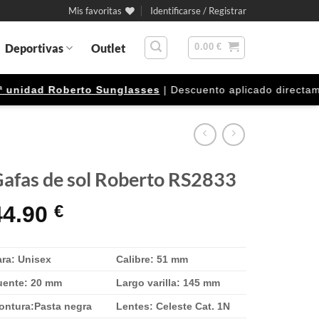
Mis favoritas
Identificarse / Registrar
Deportivas
Outlet
0.00
€
idad Roberto Sunglasses
| Descuento aplicado directamente
afas de sol Roberto RS2833
44.90
€
ara: Unisex
Calibre: 51 mm
uente: 20 mm
Largo varilla: 145 mm
ontura:Pasta negra
Lentes: Celeste Cat. 1N