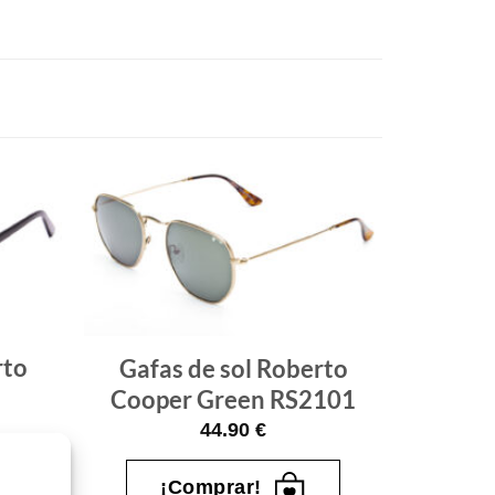
Gafas
Gafas
de sol
de sol
que
que
quiero
quiero
rto
Gafas de sol Roberto
Cooper Green RS2101
44.90
€
¡Comprar!