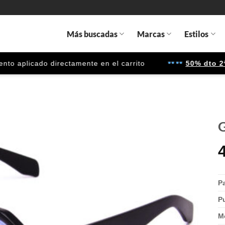
Más buscadas
Marcas
Estilos
aplicado directamente en el carrito
50% dto 2ª un
G
Gafas
de sol
que
quiero
P
P
M