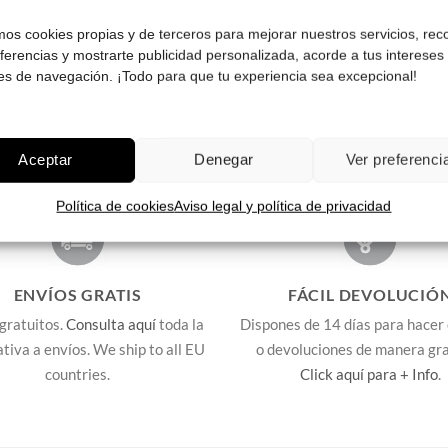
amos cookies propias y de terceros para mejorar nuestros servicios, rec
eferencias y mostrarte publicidad personalizada, acorde a tus intereses
Pruébatelas
es de navegación. ¡Todo para que tu experiencia sea excepcional!
Aceptar
Denegar
Ver preferenci
Política de cookies
Aviso legal y política de privacidad
ENVÍOS GRATIS
FÁCIL DEVOLUCIÓ
gratuitos.
Consulta aquí
toda la
Dispones de 14 días para hacer
lativa a envíos. We ship to all EU
o devoluciones de manera gra
countries.
Click aquí para + Info
.