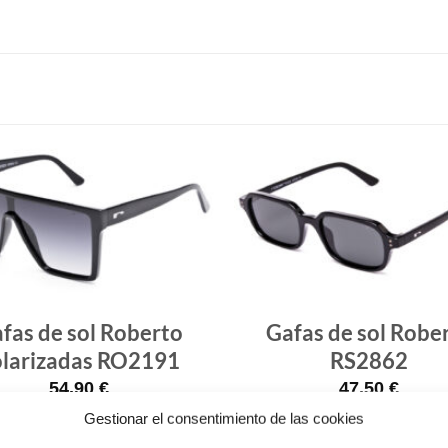
Gafas
de sol
que
quiero
fas de sol Roberto
Gafas de sol Robe
olarizadas RO2191
RS2862
54.90
€
47.50
€
Gestionar el consentimiento de las cookies
¡Comprar!
¡Comprar!