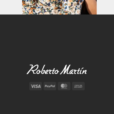
Visa
PayPal
MasterCard
Cash
On
Delivery