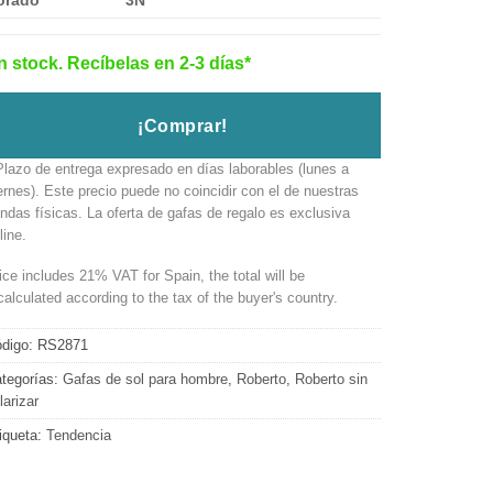
orado
3N
n stock. Recíbelas en 2-3 días*
¡Comprar!
Plazo de entrega expresado en días laborables (lunes a
ernes). Este precio puede no coincidir con el de nuestras
endas físicas. La oferta de gafas de regalo es exclusiva
line.
ice includes 21% VAT for Spain, the total will be
calculated according to the tax of the buyer's country.
digo:
RS2871
tegorías:
Gafas de sol para hombre
,
Roberto
,
Roberto sin
larizar
iqueta:
Tendencia