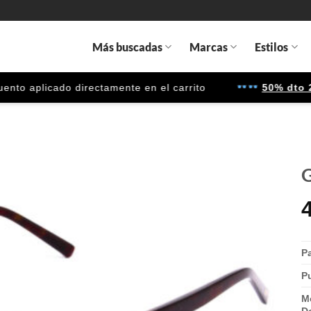
Más buscadas
Marcas
Estilos
 aplicado directamente en el carrito
50% dto 2ª u
G
Gafas
de sol
que
quiero
P
P
M