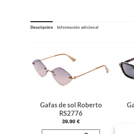
Descripción
Información adicional
Gafas
Gafas
de sol
de sol
que
que
quiero
quiero
Gafas de sol Roberto
Ga
berto
RS2776
RTER
39.90
€