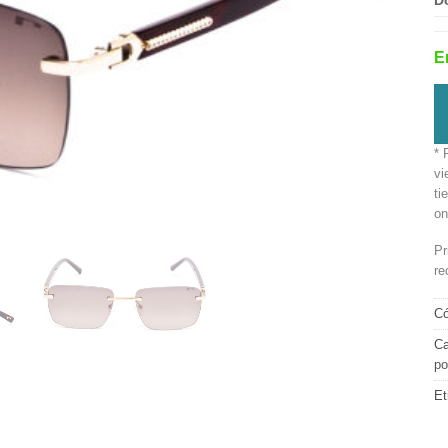
D
E
* 
vi
ti
on
Pr
re
Có
Ca
po
Et