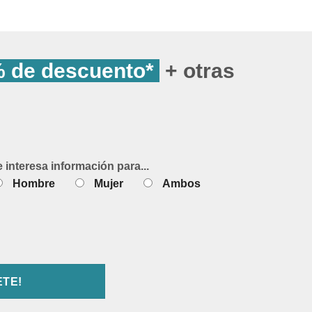
 de descuento*
+ otras
e interesa información para...
Hombre
Mujer
Ambos