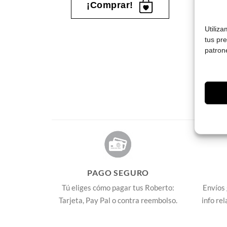
¡Comprar!
Utiliz
s
tus pr
patron
PAGO SEGURO
Tú eliges cómo pagar tus Roberto:
Envíos 
Tarjeta, Pay Pal o contra reembolso.
info re