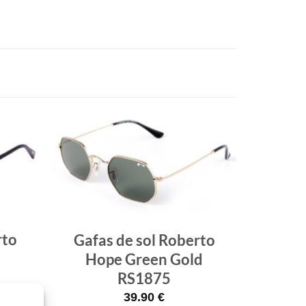
Gafas
Gafas
de sol
de sol
que
que
quiero
quiero
rto
Gafas de sol Roberto
Hope Green Gold
RS1875
39.90
€