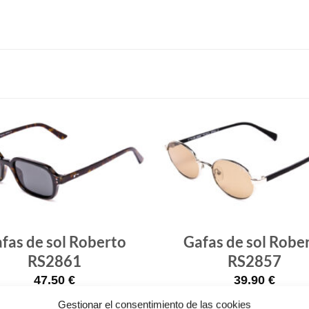
Gafas
de sol
que
quiero
fas de sol Roberto
Gafas de sol Robe
RS2861
RS2857
47.50
€
39.90
€
Gestionar el consentimiento de las cookies