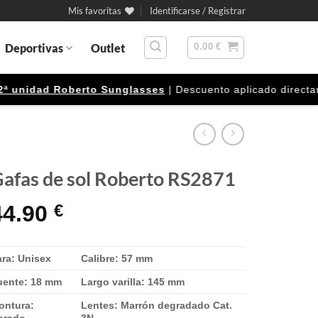
Mis favoritas
Identificarse / Registrar
Deportivas
Outlet
0.00
€
nidad Roberto Sunglasses
| Descuento aplicado directament
afas de sol Roberto RS2871
44.90
€
ara: Unisex
Calibre: 57 mm
uente: 18 mm
Largo varilla: 145 mm
ontura:
Lentes: Marrón degradado Cat.