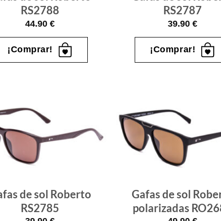
RS2788
RS2787
44.90
€
39.90
€
¡Comprar!
¡Comprar!
Gafas
de sol
que
quiero
fas de sol Roberto
Gafas de sol Robe
RS2785
polarizadas RO2