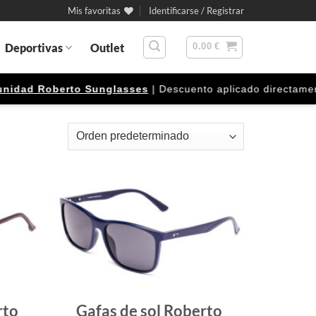
Mis favoritas
Identificarse / Registrar
Deportivas
Outlet
0.00
€
d Roberto Sunglasses
| Descuento aplicado directamente en e
Gafas
Gafas
de sol
de sol
que
que
quiero
quiero
rto
Gafas de sol Roberto