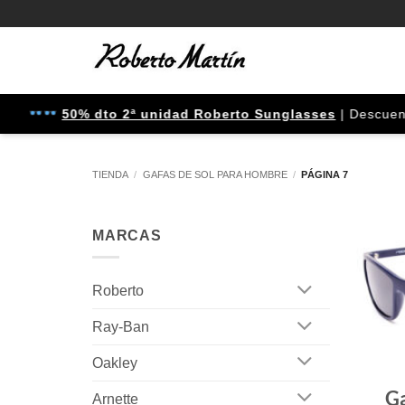
Saltar
al
contenido
50% dto 2ª unidad Roberto Sunglasses
| Descuento apli
TIENDA
/
GAFAS DE SOL PARA HOMBRE
/
PÁGINA 7
MARCAS
Roberto
Ray-Ban
Oakley
Ga
Arnette