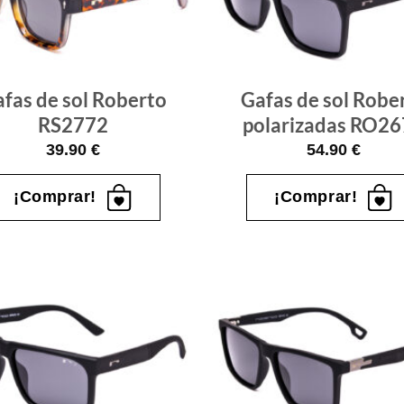
que
quiero
fas de sol Roberto
Gafas de sol Robe
RS2772
polarizadas RO2
39.90
€
54.90
€
¡Comprar!
¡Comprar!
Gafas
de sol
que
quiero