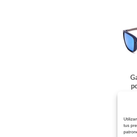
Ga
p
Utiliz
tus pr
patron