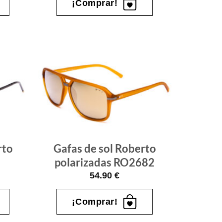
¡Comprar!
Gafas
Gafas
de sol
de sol
que
que
quiero
quiero
rto
Gafas de sol Roberto
polarizadas RO2682
54.90
€
¡Comprar!