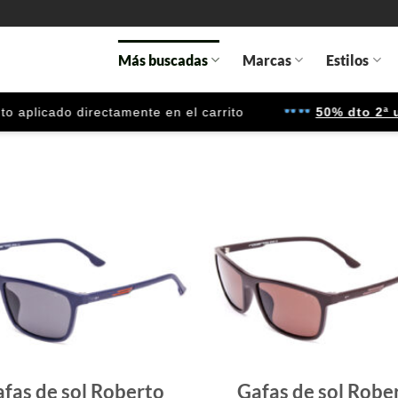
Más buscadas
Marcas
Estilos
cado directamente en el carrito
50% dto 2ª unida
Gafas
de sol
que
quiero
fas de sol Roberto
Gafas de sol Robe