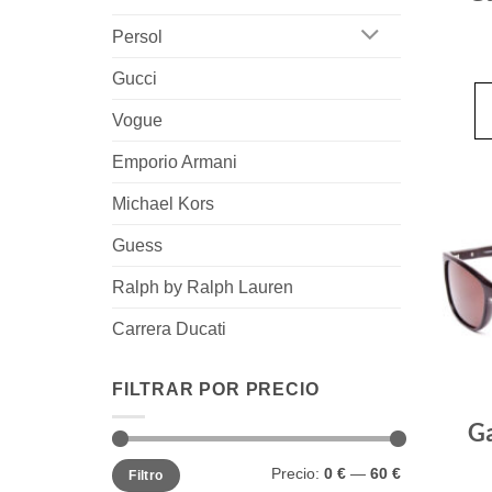
Persol
Gucci
Vogue
Emporio Armani
Michael Kors
Guess
Ralph by Ralph Lauren
Carrera Ducati
FILTRAR POR PRECIO
Ga
Precio
Precio
Precio:
0 €
—
60 €
Filtro
mínimo
máximo