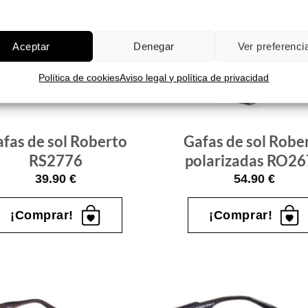
Aceptar
Denegar
Ver preferenci
Gafas
de sol
que
quiero
Política de cookies
Aviso legal y política de privacidad
fas de sol Roberto
Gafas de sol Robe
RS2776
polarizadas RO2
39.90
€
54.90
€
¡Comprar!
¡Comprar!