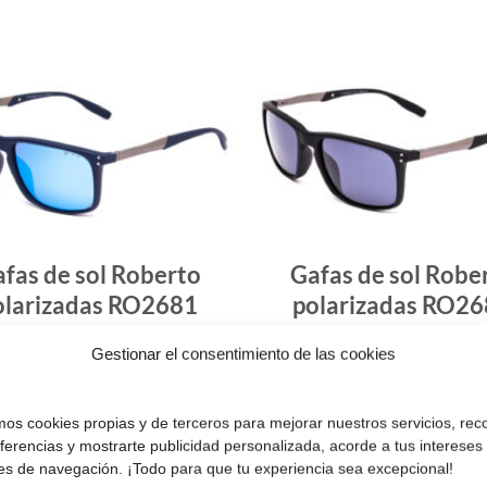
Gafas
de sol
que
quiero
fas de sol Roberto
Gafas de sol Robe
olarizadas RO2681
polarizadas RO2
54.90
€
54.90
€
Gestionar el consentimiento de las cookies
¡Comprar!
¡Comprar!
amos cookies propias y de terceros para mejorar nuestros servicios, rec
eferencias y mostrarte publicidad personalizada, acorde a tus intereses
es de navegación. ¡Todo para que tu experiencia sea excepcional!