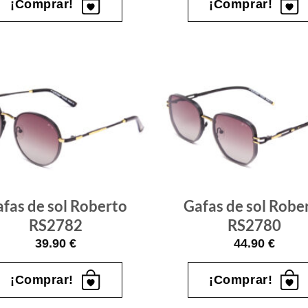
¡Comprar!
¡Comprar!
Gafas
de sol
que
quiero
fas de sol Roberto
Gafas de sol Robe
RS2782
RS2780
39.90
€
44.90
€
¡Comprar!
¡Comprar!