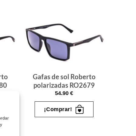
Gafas
Gafas
de sol
de sol
que
que
quiero
quiero
rto
Gafas de sol Roberto
680
polarizadas RO2679
54.90
€
¡Comprar!
ordar
 y