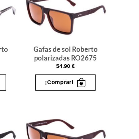
Gafas
Gafas
de sol
de sol
que
que
quiero
quiero
rto
Gafas de sol Roberto
polarizadas RO2675
54.90
€
¡Comprar!
Gafas
Gafas
de sol
de sol