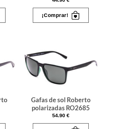
44.90
€
¡Comprar!
Gafas
Gafas
de sol
de sol
que
que
quiero
quiero
rto
Gafas de sol Roberto
polarizadas RO2685
54.90
€