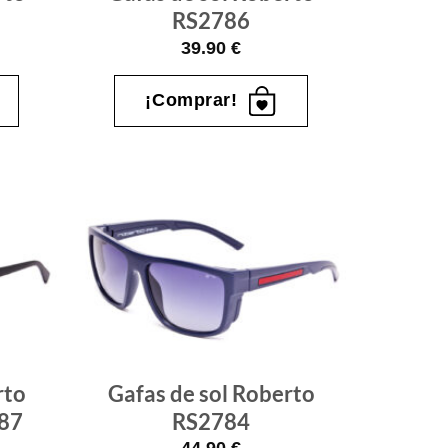
RS2786
39.90
€
¡Comprar!
Gafas
Gafas
de sol
de sol
que
que
quiero
quiero
rto
Gafas de sol Roberto
687
RS2784