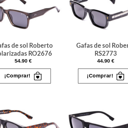
Gafas
de sol
que
quiero
fas de sol Roberto
Gafas de sol Robe
olarizadas RO2676
RS2773
54.90
€
44.90
€
¡Comprar!
¡Comprar!
Gafas
de sol