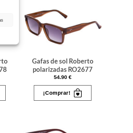
as
Gafas
Gafas
de sol
de sol
que
que
quiero
quiero
rto
Gafas de sol Roberto
678
polarizadas RO2677
54.90
€
¡Comprar!