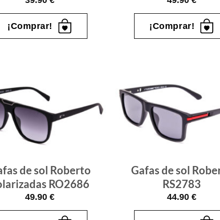
39.90
€
49.90
€
¡Comprar!
¡Comprar!
Gafas
de sol
que
quiero
fas de sol Roberto
Gafas de sol Robe
olarizadas RO2686
RS2783
49.90
€
44.90
€