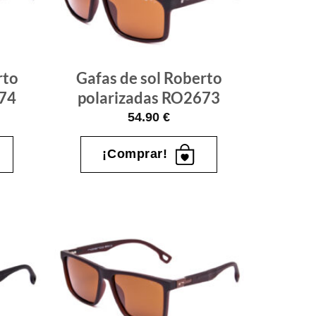
que
que
quiero
quiero
rto
Gafas de sol Roberto
674
polarizadas RO2673
54.90
€
¡Comprar!
Gafas
Gafas
de sol
de sol
que
que
quiero
quiero