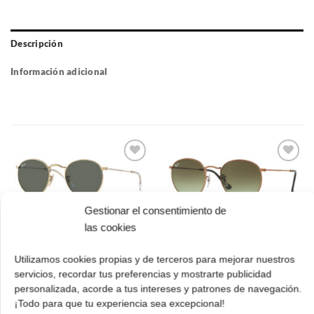
Descripción
Información adicional
Gafas
Gafas
de sol
de sol
que
que
quiero
quiero
Gestionar el consentimiento de
las cookies
Ray Ban Round Metal
Ray Ban RB 3447
RB 3447 001 50
9002A6 50 Round
Utilizamos cookies propias y de terceros para mejorar nuestros
Metal
El
El
162.00
€
113.00
€
servicios, recordar tus preferencias y mostrarte publicidad
precio
precio
El
El
173.00
€
121.00
€
personalizada, acorde a tus intereses y patrones de navegación.
original
actual
cio
precio
prec
¡Todo para que tu experiencia sea excepcional!
¡Comprar!
era:
es:
ual
original
actua