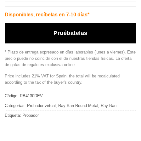
Disponibles, recíbelas en 7-10 días*
Pruébatelas
* Plazo de entrega expresado en días laborables (lunes a viernes). Este
precio puede no coincidir con el de nuestras tiendas físicas. La oferta
de gafas de regalo es exclusiva online.
Price includes 21% VAT for Spain, the total will be recalculated
according to the tax of the buyer's country.
Código:
RB4130DEV
Categorías:
Probador virtual
,
Ray Ban Round Metal
,
Ray-Ban
Etiqueta:
Probador