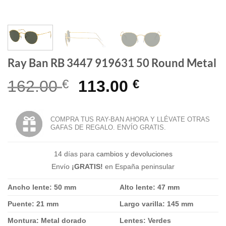
Ray Ban RB 3447 919631 50 Round Metal
El
El
162.00
€
113.00
€
precio
precio
original
actual
COMPRA TUS RAY-BAN AHORA Y LLÉVATE OTRAS
GAFAS DE REGALO. ENVÍO GRATIS.
era:
es:
162.00 €.
113.00 €.
14 días para
cambios y devoluciones
Envío
¡GRATIS!
en España peninsular
Ancho lente: 50 mm
Alto lente: 47 mm
Puente: 21 mm
Largo varilla: 145 mm
Montura: Metal dorado
Lentes: Verdes