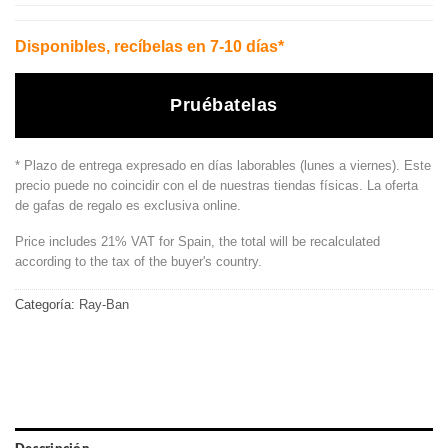
Disponibles, recíbelas en 7-10 días*
Pruébatelas
* Plazo de entrega expresado en días laborables (lunes a viernes). Este
precio puede no coincidir con el de nuestras tiendas físicas. La oferta
de gafas de regalo es exclusiva online.
Price includes 21% VAT for Spain, the total will be recalculated
according to the tax of the buyer's country.
Categoría:
Ray-Ban