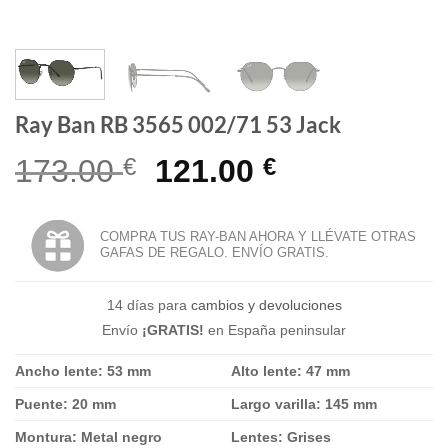
Ray Ban RB 3565 002/71 53 Jack
El
El
173.00
€
121.00
€
precio
precio
original
actual
COMPRA TUS RAY-BAN AHORA Y LLÉVATE OTRAS
GAFAS DE REGALO. ENVÍO GRATIS.
era:
es:
173.00 €.
121.00 €.
14 días para
cambios y devoluciones
Envío
¡GRATIS!
en España peninsular
Ancho lente: 53 mm
Alto lente: 47 mm
Puente: 20 mm
Largo varilla: 145 mm
Montura: Metal negro
Lentes: Grises