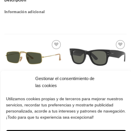
Descripción
Información adicional
Gafas
Gafas
de sol
de sol
que
que
quiero
quiero
Gestionar el consentimiento de
Ray Ban RB 3957
Ray Ban RB 0840S
las cookies
919631 52 Julie
901/58 51 Mega
Wayfarer polarizadas
El
El
162.00
€
113.00
€
precio
precio
Utilizamos cookies propias y de terceros para mejorar nuestros
cio
El
El
224.00
€
157.00
€
original
actual
ual
servicios, recordar tus preferencias y mostrarte publicidad
precio
prec
¡Comprar!
era:
es:
original
actua
personalizada, acorde a tus intereses y patrones de navegación.
162.00 €.
113.00 €.
.00 €.
¡Comprar!
era:
es:
¡Todo para que tu experiencia sea excepcional!
224.00 €.
157.
Pruébatelas