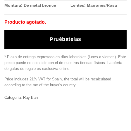
Montura: De metal bronce
Lentes: Marrones/Rosa
Producto agotado.
Pruébatelas
* Plazo de entrega expresado en días laborables (lunes a viernes). Este
precio puede no coincidir con el de nuestras tiendas físicas. La oferta
de gafas de regalo es exclusiva online.
Price includes 21% VAT for Spain, the total will be recalculated
according to the tax of the buyer's country.
Categoría:
Ray-Ban