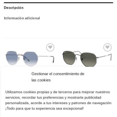
Descripción
Información adicional
Gafas
Gafas
de sol
de sol
que
que
quiero
quiero
Gestionar el consentimiento de
Ray Ban RB 3548N
las cookies
Ray Ban RB 3565
004/71 48 Hexagonal
003/3F 53 Jack
Metal
El
El
173.00
€
121.00
€
Utilizamos cookies propias y de terceros para mejorar nuestros
cio
precio
precio
El
El
173.00
€
121.00
€
servicios, recordar tus preferencias y mostrarte publicidad
ual
original
actual
precio
prec
personalizada, acorde a tus intereses y patrones de navegación.
¡Comprar!
era:
es:
original
actua
¡Todo para que tu experiencia sea excepcional!
.00 €.
173.00 €.
121.00 €.
¡Comprar!
era:
es:
173.00 €.
121.