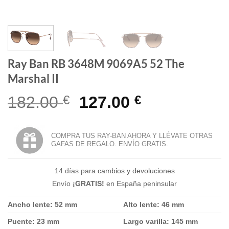
Ray Ban RB 3648M 9069A5 52 The
Marshal II
El
El
182.00
€
127.00
€
precio
precio
original
actual
COMPRA TUS RAY-BAN AHORA Y LLÉVATE OTRAS
GAFAS DE REGALO. ENVÍO GRATIS.
era:
es:
182.00 €.
127.00 €.
14 días para
cambios y devoluciones
Envío
¡GRATIS!
en España peninsular
Ancho lente: 52 mm
Alto lente: 46 mm
Puente: 23 mm
Largo varilla: 145 mm