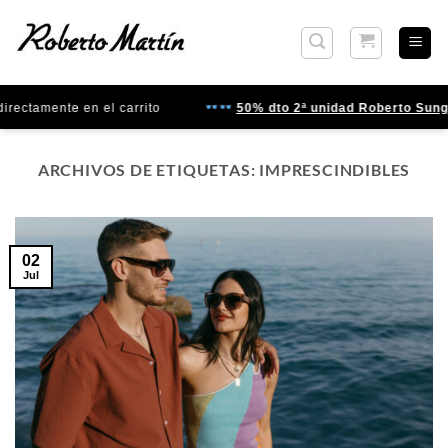
Saltar
al
contenido
mente en el carrito
50% dto 2ª unidad Roberto Sunglasse
ARCHIVOS DE ETIQUETAS:
IMPRESCINDIBLES
02
Jul