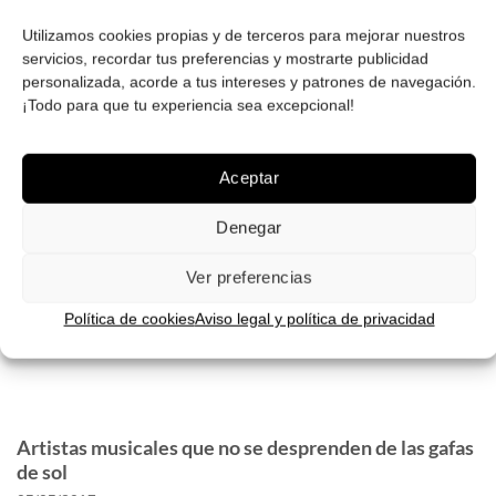
05
Sep
Utilizamos cookies propias y de terceros para mejorar nuestros
servicios, recordar tus preferencias y mostrarte publicidad
personalizada, acorde a tus intereses y patrones de navegación.
¡Todo para que tu experiencia sea excepcional!
Aceptar
Denegar
Los iconos I: las gafas de sol clubmaster
Ver preferencias
El catálogo de las principales marcas de gafas de
Política de cookies
Aviso legal y política de privacidad
sol se rige (en el aspecto estético) por [...]
Artistas musicales que no se desprenden de las gafas
de sol