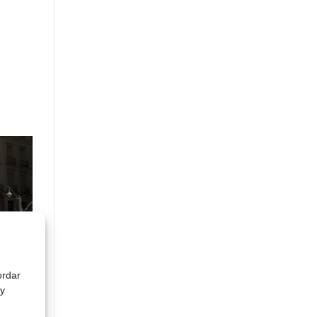
ordar
 y