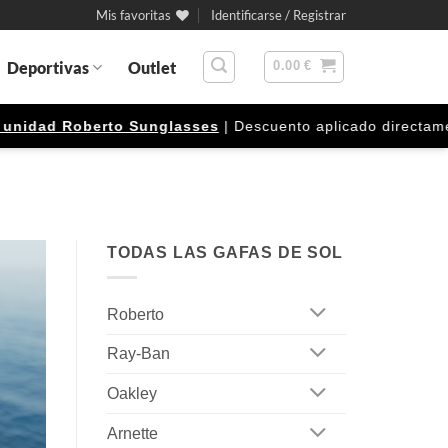
Mis favoritas
Identificarse / Registrar
Deportivas
Outlet
0.00
€
Roberto Sunglasses
| Descuento aplicado directamente en el 
TODAS LAS GAFAS DE SOL
Roberto
Ray-Ban
Oakley
Arnette