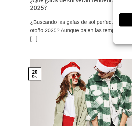
¿Qué gafas de sol serán tendencia en o
2025?
¿Buscando las gafas de sol perfectas para 
otoño 2025? Aunque bajen las temperaturas
[...]
20
Dic