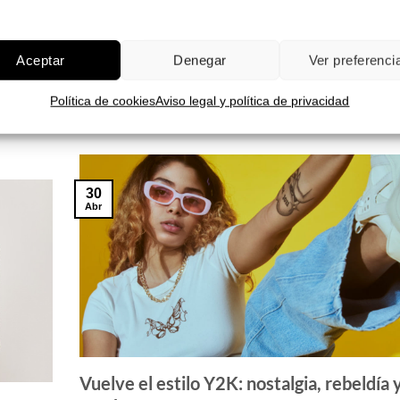
toño
Look Feria de Málaga: complementos qu
te pueden faltar
Aceptar
Denegar
Ver preferenci
el
Agosto es sinónimo de fiesta, color, música
, el
mucha, mucha moda. En toda España se [...
Política de cookies
Aviso legal y política de privacidad
30
Abr
Vuelve el estilo Y2K: nostalgia, rebeldía 