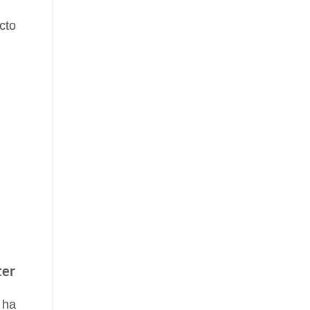
cto
ter
 ha